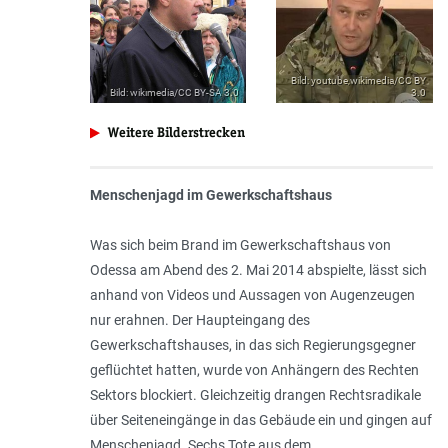
Source
Bild: youtube,wikimedia/CC BY
Source
Bild: wikimedia/CC BY-SA 3.0
(Credits)
3.0
(Credits)
Weitere Bilderstrecken
Menschenjagd im Gewerkschaftshaus
Was sich beim Brand im Gewerkschaftshaus von
Odessa am Abend des 2. Mai 2014 abspielte, lässt sich
anhand von Videos und Aussagen von Augenzeugen
nur erahnen. Der Haupteingang des
Gewerkschaftshauses, in das sich Regierungsgegner
geflüchtet hatten, wur­de von Anhängern des Rechten
Sektors blockiert. Gleichzeitig drangen Rechtsradikale
über Seiteneingänge in das Gebäude ein und gingen auf
Menschenjagd. Sechs Tote aus dem