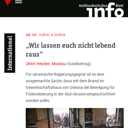
menu
Skip
Hauptmenü öffnen
to
main
content
AIB 103 - 2.2014 | 4.10.2014
International
„Wir lassen euch nicht lebend
raus“
Ulrich Heyden, Moskau
(Gastbeitrag)
Einleitung
Für ukrainische Regierungsgegner ist es eine
ausgemachte Sache, dass mit dem Brand im
Gewerkschaftshaus von Odessa die Bewegung für
Föderalisierung in der Süd-Ukraine eingeschüchtert
werden sollte.