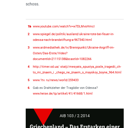
schoss.
1a
1b
www.youtube.com/watch?v=w7DLMvsHmcI
2
www.spiegel.de/politik/ausland/ukraine-tote-bei-feuer-in-
odessa-nach-brandstiftung-a-967340.html
3
www.ardmediathek.de/tv/Brennpunkt/Ukraine-Angriff-im-
Osten/Das-Erste/Video?
documentId=21115138&bcastId=1082266
4
http://timer.od.ua/ sta­tji/mes­yats_spustya_posle_trag­ed­ii_ch­
to_mi_zna­em_i _chego_ne_zna­em_o_mayskoy_boy­ne_964.html
5
www.1tv. ru/news/world/259433
6
Gab es Draht­zieher der Tragödie von Odessa?
www.heise.de/tp/arti­kel/41/41668/1.html
AIB 103 / 2.2014
Griechenland
– Das Erstarken einer