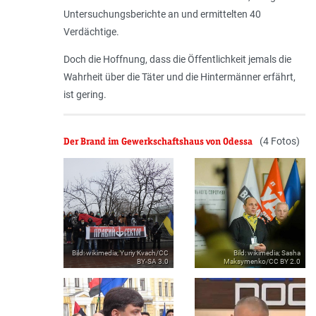
Untersuchungsberichte an und ermittelten 40
Verdächtige.
Doch die Hoffnung, dass die Öffentlichkeit jemals die
Wahrheit über die Täter und die Hintermänner erfährt,
ist gering.
Der Brand im Gewerkschaftshaus von Odessa
(4 Fotos)
Source
Bild: wikimedia; Yuriy Kvach/CC
Source
Bild: wikimedia; Sasha
(Credits)
BY-SA 3.0
(Credits)
Maksymenko/CC BY 2.0