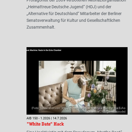
„Heimattreue Deutsche Jugend“ (HDJ) und der
„Alternative für Deutschland“ Mitarbeiter der Berliner
Senatsverwaltung für Kultur und Gesellschaftlichen
Zusammenhalt.
(Foto: Screenshot von "39C3 - The Heartbreak Machine: Nazis in the Echo
Chamber", YT/@mediacccde)
AIB 150 - 1.2026 | 14.7.2026
"White Date" Hack