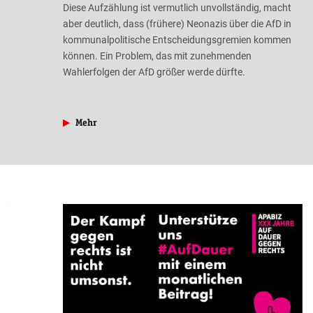
Diese Aufzählung ist vermutlich unvollständig, macht
aber deutlich, dass (frühere) Neonazis über die AfD in
kommunalpolitische Entscheidungsgremien kommen
können. Ein Problem, das mit zunehmenden
Wahlerfolgen der AfD größer werde dürfte.
Kampagnen
aus der Rubrik »NS-Szene«
Mehr