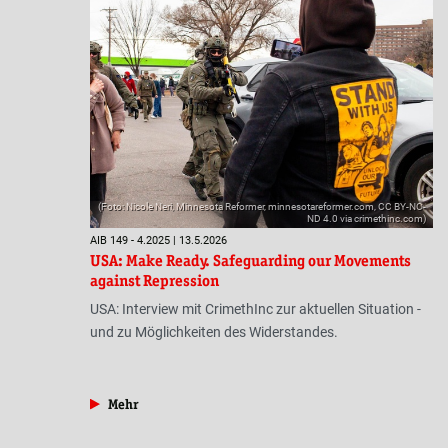
(Foto: Nicole Neri, Minnesota Reformer, minnesotareformer.com, CC BY-NC-
ND 4.0 via crimethinc.com)
AIB 149 - 4.2025 | 13.5.2026
USA: Make Ready. Safeguarding our Movements
against Repression
USA: Interview mit CrimethInc zur aktuellen Situation -
und zu Möglichkeiten des Widerstandes.
aus der Rubrik »Antifa«
Mehr