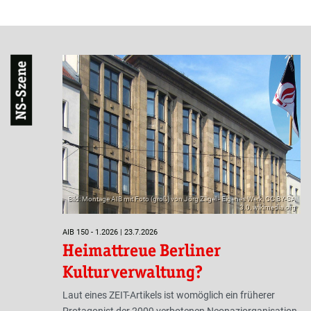
NS-Szene
Bild: Montage AIB mit Foto (groß) von Jörg Zägel - Eigenes Werk, CC BY-SA
3.0, wikimedia.org
AIB 150 - 1.2026 | 23.7.2026
Heimattreue Berliner
Kulturverwaltung?
Laut eines ZEIT-Artikels ist womöglich ein früherer
Protagonist der 2009 verbotenen Neonaziorganisation