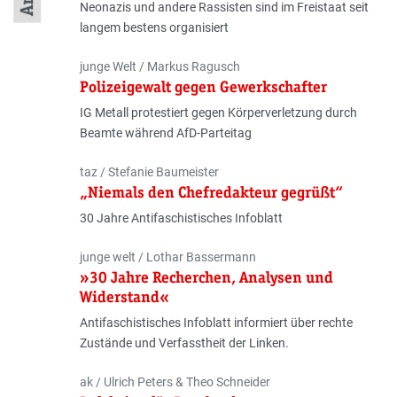
Neonazis und andere Rassisten sind im Freistaat seit
langem bestens organisiert
Autor:innen
junge Welt / Markus Ragusch
Polizeigewalt gegen Gewerkschafter
IG Metall protestiert gegen Körperverletzung durch
Beamte während AfD-Parteitag
Autor:innen
taz / Stefanie Baumeister
„Niemals den Chefredakteur gegrüßt“
30 Jahre Antifaschistisches Infoblatt
Autor:innen
junge welt / Lothar Bassermann
»30 Jahre Recherchen, Analysen und
Widerstand«
Antifaschistisches Infoblatt informiert über rechte
Zustände und Verfasstheit der Linken.
Autor:innen
ak / Ulrich Peters & Theo Schneider