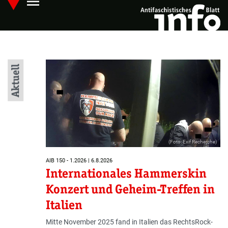
menu
Skip
Hauptmenü öffnen
to
main
content
Startseite
Aktuell
(Foto: Exif Recherche)
AIB 150 - 1.2026 | 6.8.2026
Internationales Hammerskin
Konzert und Geheim-Treffen in
Italien
Mitte November 2025 fand in Italien das RechtsRock-