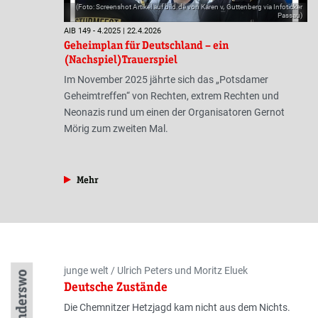
(Foto: Screenshot Artikel auf bild.de von Karen v. Guttenberg via Infoticker
Passau)
AIB 149 - 4.2025 | 22.4.2026
Geheimplan für Deutschland – ein
(Nachspiel)Trauerspiel
Im November 2025 jährte sich das „Potsdamer
Geheimtreffen“ von Rechten, extrem Rechten und
Neonazis rund um einen der Organisatoren Gernot
Mörig zum zweiten Mal.
aus der Rubrik »Gesellschaft«
Mehr
Autor:innen
junge welt / Ulrich Peters und Moritz Eluek
Anderswo
Deutsche Zustände
Die Chemnitzer Hetzjagd kam nicht aus dem Nichts.