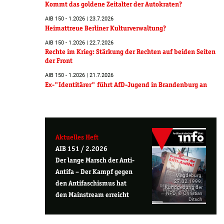
Kommt das goldene Zeitalter der Autokraten?
AIB 150 - 1.2026 | 23.7.2026
Heimattreue Berliner Kulturverwaltung?
AIB 150 - 1.2026 | 22.7.2026
Rechte im Krieg: Stärkung der Rechten auf beiden Seiten
der Front
AIB 150 - 1.2026 | 21.7.2026
Ex-"Identitärer" führt AfD-Jugend in Brandenburg an
Aktuelles Heft
AIB 151 / 2.2026
Der lange Marsch der Anti-
Antifa – Der Kampf gegen
Magdeburg,
27.02.1999.
den Antifaschismus hat
Kundgebung der
NPD, © Christian
den Mainstream erreicht
Ditsch