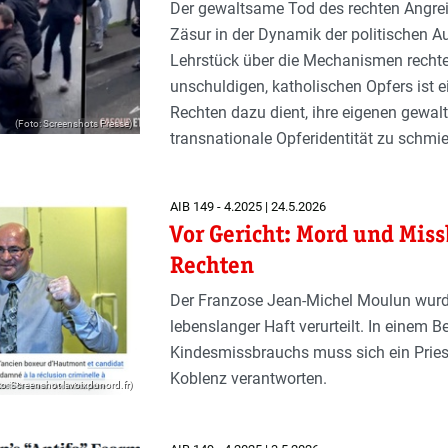
Der gewaltsame Tod des rechten Angrei
Zäsur in der Dynamik der politischen Au
Lehrstück über die Mechanismen rechte
unschuldigen, katholischen Opfers ist e
Rechten dazu dient, ihre eigenen gewal
(Foto: Screenshots Presse)
transnationale Opferidentität zu schmie
AIB 149 - 4.2025 | 24.5.2026
Vor Gericht: Mord und Mis
Rechten
Der Franzose Jean-Michel Moulun wur
lebenslanger Haft verurteilt. In eine
Kindesmissbrauchs muss sich ein Prie
Koblenz verantworten.
o: Screenshot lavoixdunord.fr)