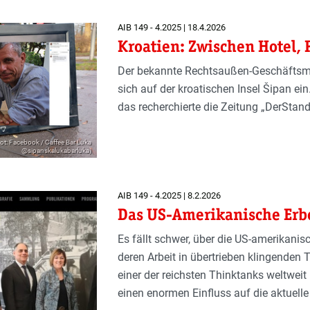
AIB 149 - 4.2025 | 18.4.2026
Kroatien: Zwischen Hotel, 
Der bekannte Rechtsaußen-Geschäftsma
sich auf der kroatischen Insel Šipan ein
das recherchierte die Zeitung „DerStand
ot: Facebook / Caffee Bar Luka
@sipanskalukabarluka)
AIB 149 - 4.2025 | 8.2.2026
Das US-Amerikanische Erbe
Es fällt schwer, über die US-amerikanis
deren Arbeit in übertrieben klingenden T
einer der reichsten Thinktanks weltweit 
einen enormen Einfluss auf die aktuelle