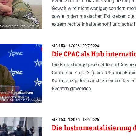
Beide Seiten im Ukraine-Krieg behaupt
Gewalt wird nicht weniger, sondern mehr
sowie in den russischen Exilkreisen die 
extrem rechte Inhalte erhöht und schaf
to: Screenshot von x.com/vic)
AIB 150 - 1.2026 | 20.7.2026
Die CPAC als Hub internat
Die Entstehungsgeschichte und Ausricht
Conference“ (CPAC) sind US-amerikanis
Konferenz jedoch auch zu einem bedeut
Rechten geworden.
(Bild: Screenshot ntv/CPAC)
AIB 150 - 1.2026 | 13.6.2026
Die Instrumentalisierung 