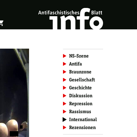
ing_cart
öffnen
Warenkorb öffnen
NS-Szene
Antifa
Braunzone
Gesellschaft
Geschichte
Diskussion
Repression
Rassismus
International
Rezensionen