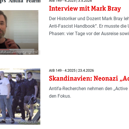
AIB 149 - 4.2025 | 3.5.2026
Interview mit Mark Bray
Der Historiker und Dozent Mark Bray lehr
Anti-Fascist Handbook“. Er musste die 
Phasen: vier Tage vor der Ausreise sow
enshot von democracynow.org)
AIB 149 - 4.2025 | 23.4.2026
Skandinavien: Neonazi „Ac
Antifa-Recherchen nehmen den „Active 
den Fokus.
(Foto: redox.dk)