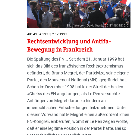
Bild: flickr.com; David Oranje/CC BY-NC-ND 2.0
AIB 49 - 4.1999 | 2.12.1999
Rechtsentwicklung und Antifa-
Bewegung in Frankreich
Die Spaltung des FN... Seit dem 21. Januar 1999 hat
sich das Bild des französischen Rechtsextremismus
geändert, da Bruno Megret, der Parteivize, seine eigene
Partei, den Mouvement National (MN), gegründet hat.
Schon im Dezember 1998 hatte der Streit der beiden
«Chefs» des FN angefangen, als Le Pen versuchte
Anhänger von Megret daran zu hindern an
innenpolitischen Entscheidungen teilzunehmen. Unter
diesem Vorwand hatte Megret einen außerordentlichen
FN-Kongreß einberufen, womit er Le Pen zeigen wollte,
daß er eine legitime Position in der Partei hatte. Bei so