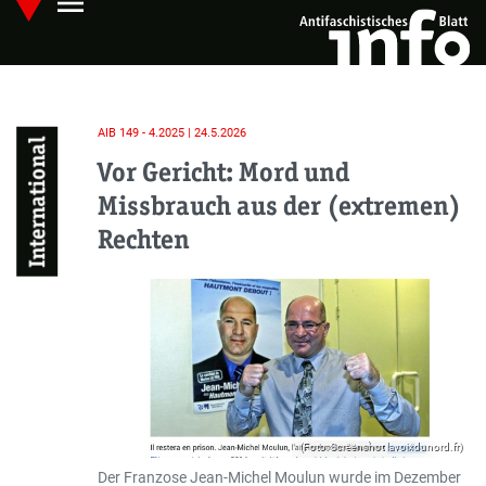
menu
Skip
Hauptmenü öffnen
to
main
content
AIB 149 - 4.2025 | 24.5.2026
International
Vor Gericht: Mord und
Missbrauch aus der (extremen)
Rechten
(Foto: Screenshot lavoixdunord.fr)
Der Franzose Jean-Michel Moulun wurde im Dezember