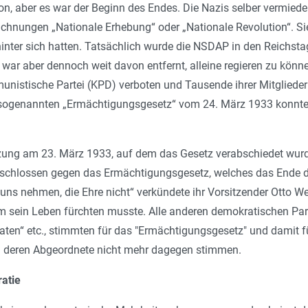
ion, aber es war der Beginn des Endes. Die Nazis selber vermied
chnungen „Nationale Erhebung“ oder „Nationale Revolution“. Sie
inter sich hatten. Tatsächlich wurde die NSDAP in den Reichsta
– war aber dennoch weit davon entfernt, alleine regieren zu kö
nistische Partei (KPD) verboten und Tausende ihrer Mitglieder
 sogenannten „Ermächtigungsgesetz“ vom 24. März 1933 konnte
tzung am 23. März 1933, auf dem das Gesetz verabschiedet wurde
eschlossen gegen das Ermächtigungsgesetz, welches das Ende der 
ns nehmen, die Ehre nicht“ verkündete ihr Vorsitzender Otto W
m sein Leben fürchten musste. Alle anderen demokratischen Part
ten“ etc., stimmten für das "Ermächtigungsgesetz" und damit f
n deren Abgeordnete nicht mehr dagegen stimmen.
atie