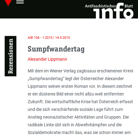
menu
Skip
Hauptmenü öffnen
to
main
content
AIB 106 - 1.2015 | 14.4.2015
Rezensionen
Sumpfwandertag
Alexander Lippmann
Mit dem im Wiener Verlag zaglossus erschienenen Krimi
„Sumpfwandertag“ legt der Österreicher Alexander
Lippmann seinen ersten Roman vor. In diesem zeichnet
er ein düsteres Bild einer nicht allzu weit entfernten
Zukunft. Die wirtschaftliche Krise hat Österreich erfasst
und die sich verschärfende soziale Lage führt zum
Anstieg neo­nazistischer Aktivitäten und Gruppen. Die
radikale Linke übt sich in Abwehrkämpfen und die
Sozialdemokratie macht das, was sie schon immer am