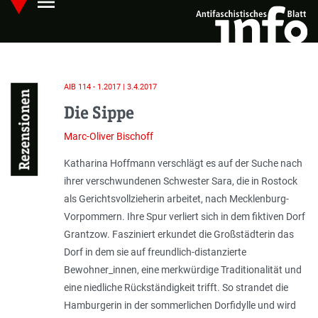
menu
Skip
Hauptmenü öffnen
to
main
content
AIB 114 - 1.2017 | 3.4.2017
Rezensionen
Die Sippe
Marc-Oliver Bischoff
Katharina Hoffmann verschlägt es auf der Suche nach
ihrer verschwundenen Schwester Sara, die in Rostock
als Gerichtsvollzieherin arbeitet, nach Mecklenburg-
Vorpommern. Ihre Spur verliert sich in dem fiktiven Dorf
Grantzow. Fasziniert erkundet die Großstädterin das
Dorf in dem sie auf freundlich-distanzierte
Bewohner_innen, eine merkwürdige Traditionalität und
eine niedliche Rückständigkeit trifft. So strandet die
Hamburgerin in der sommerlichen Dorf­idylle und wird