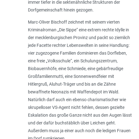
immer tiefer in die sektenähnliche Strukturen der
Dorfgemeinschaft hinein gezogen.
Marc-Oliver Bischoff zeichnet mit seinem vierten
Kriminalroman „Die Sippe“ eine extrem rechte Idylle in
der mecklenburgischen Provinz und packt so ziemlich
jede Facette rechter Lebenswelten in seine Handlung:
vier zugezogene Familien domi­nieren das Dorfleben,
eine freie „Volksschule“, ein Schulungszentrum,
Biobauernhöfe, eine Schmiede, eine gebärfreudige
Großfamilienmutti, eine Sonnenwendfeier mit
Hitlergruß, Aluhut-Träger und bis an die Zähne
bewaffnete Neonazis mit Waffendepot im Wald.
Natürlich darf auch ein ebenso charismatischer wie
skrupelloser VS-Agent nicht fehlen, dessen gezielte
Eskalation das große Ganze nicht aus den Augen lässt
und der dafür buchstäblich über Leichen geht.
Außerdem muss ja einer auch noch die ledigen Frauen
im Dorf rumkriegen.