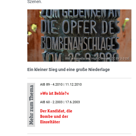
Szenen.
Bild: wikimedia.org; High Contrast; CC BY 3.0 DE
Ein kleiner Sieg und eine große Niederlage
AIB 89 - 4.2010 | 11.12.2010
Mehr zum Thema
»Wo ist Behle?«
AIB 60 - 2.2003 | 17.6.2003
Der Kandidat, die
Bombe und der
Einzeltäter