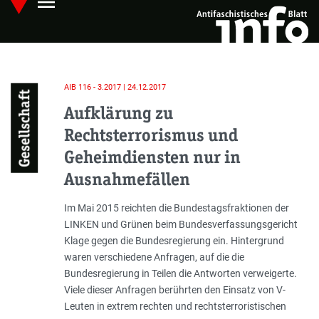
menu
Skip
Hauptmenü öffnen
to
main
content
AIB 116 - 3.2017 | 24.12.2017
Gesellschaft
Aufklärung zu
Rechtsterrorismus und
Geheimdiensten nur in
Ausnahmefällen
Einleitung
Im Mai 2015 reichten die Bundestagsfraktionen der
LINKEN und Grünen beim Bundesverfassungsgericht
Klage gegen die Bundesregierung ein. Hintergrund
waren verschiedene Anfragen, auf die die
Bundesregierung in Teilen die Antworten verweigerte.
Viele dieser Anfragen berührten den Einsatz von V-
Leuten in extrem rechten und rechtsterroristischen