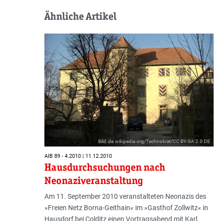
Ähnliche Artikel
Bild: de.wikipedia.org/Technokrat/CC BY-SA 2.0 DE
AIB 89 - 4.2010 | 11.12.2010
Hausdurchsuchungen nach
Neonaziveranstaltung
Am 11. September 2010 veranstalteten Neonazis des
»Freien Netz Borna-Geithain« im »Gasthof Zollwitz« in
Hausdorf bei Colditz einen Vortragsabend mit Karl