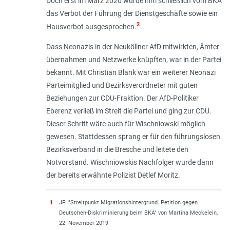
Doch erst im März 2020 wurde ihm schließlich vom BKA
das Verbot der Führung der Dienstgeschäfte sowie ein
2
Hausverbot ausgesprochen.
Dass Neonazis in der Neuköllner AfD mitwirkten, Ämter
übernahmen und Netzwerke knüpften, war in der Partei
bekannt. Mit Christian Blank war ein weiterer Neonazi
Parteimitglied und Bezirksverordneter mit guten
Beziehungen zur CDU-Fraktion. Der AfD-Politiker
Eberenz verließ im Streit die Partei und ging zur CDU.
Dieser Schritt wäre auch für Wischniowski möglich
gewesen. Stattdessen sprang er für den führungslosen
Bezirksverband in die Bresche und leitete den
Notvorstand. Wischniowskis Nachfolger wurde dann
der bereits erwähnte Polizist Detlef Moritz.
1
JF: "Streitpunkt Migrationshintergrund. Petition gegen
Deutschen-Diskriminierung beim BKA" von Martina Meckelein,
22. November 2019