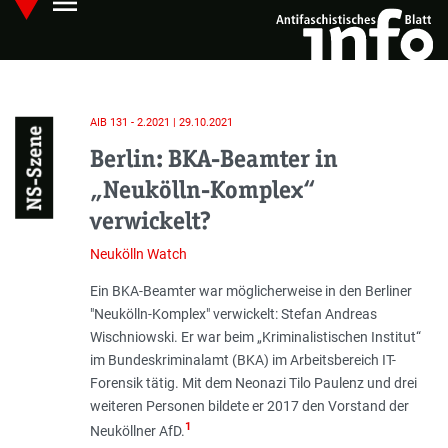
menu
Skip
Hauptmenü öffnen
to
main
content
AIB 131 - 2.2021 | 29.10.2021
NS-Szene
Berlin: BKA-Beamter in
„Neukölln-Komplex“
verwickelt?
Neukölln Watch
Einleitung
Ein BKA-Beamter war möglicherweise in den Berliner
"Neukölln-Komplex" verwickelt: Stefan Andreas
Wischniowski. Er war beim „Kriminalistischen Institut“
im Bundeskriminalamt (BKA) im Arbeitsbereich IT-
Forensik tätig. Mit dem Neonazi Tilo Paulenz und drei
weiteren Personen bildete er 2017 den Vorstand der
1
Neuköllner AfD.