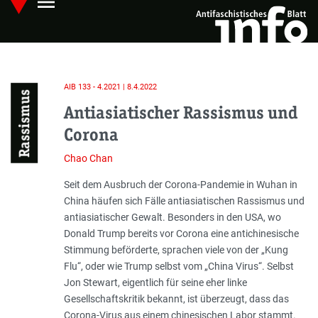
menu
Skip
Hauptmenü öffnen
to
main
content
AIB 133 - 4.2021 | 8.4.2022
Rassismus
Antiasiatischer Rassismus und
Corona
Chao Chan
Einleitung
Seit dem Ausbruch der Corona-Pandemie in Wuhan in
China häufen sich Fälle antiasiatischen Rassismus und
antiasiatischer Gewalt. Besonders in den USA, wo
Donald Trump bereits vor Corona eine anti­chinesische
Stimmung beförderte, sprachen viele von der „Kung
Flu“, oder wie Trump selbst vom „China Virus“. Selbst
Jon Stewart, eigentlich für seine eher linke
Gesellschaftskritik bekannt, ist überzeugt, dass das
Corona-Virus aus einem chinesischen Labor stammt.