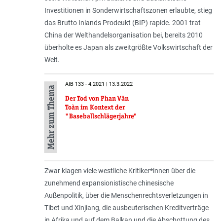
Investitionen in Sonderwirtschaftszonen erlaubte, stieg
das Brutto Inlands Prodeukt (BIP) rapide. 2001 trat
China der Welthandelsorganisation bei, bereits 2010
überholte es Japan als zweitgrößte Volkswirtschaft der
Welt.
AIB 133 - 4.2021 | 13.3.2022
Mehr zum Thema
Der Tod von Phan Văn
Toàn im Kontext der
"Baseballschlägerjahre"
Zwar klagen viele westliche Kritiker*innen über die
zunehmend expansionistische chinesi­sche
Außenpolitik, über die Men­schen­rechts­verletzungen in
Tibet und Xinjiang, die ausbeuterischen Kreditverträge
in Afrika und auf dem Balkan und die Abschottung des