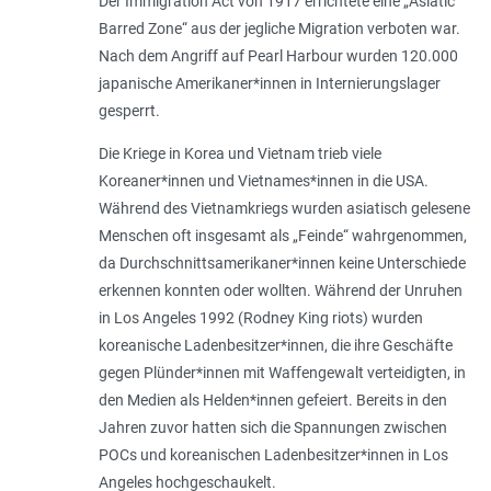
Der Immigration Act von 1917 errichtete eine „Asiatic
Barred Zone“ aus der jegliche Migration verboten war.
Nach dem Angriff auf Pearl Harbour wurden 120.000
japanische Amerikaner*innen in Internierungslager
gesperrt.
Die Kriege in Korea und Vietnam trieb viele
Koreaner*innen und Vietnames*innen in die USA.
Während des Vietnamkriegs wurden asiatisch gelesene
Menschen oft insgesamt als „Feinde“ wahrgenommen,
da Durchschnittsamerikaner*innen keine Unterschiede
erkennen konnten oder wollten. Während der Unruhen
in Los Angeles 1992 (Rodney King riots) wurden
koreanische Ladenbesitzer*innen, die ihre Geschäfte
gegen Plünder*innen mit Waffengewalt verteidigten, in
den Medien als Helden*innen gefeiert. Bereits in den
Jahren zuvor hatten sich die Spannungen zwischen
POCs und koreanischen Ladenbesitzer*innen in Los
Angeles hochgeschaukelt.