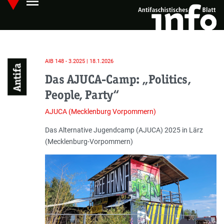
menu
Skip
Hauptmenü öffnen
to
main
content
AIB 148 - 3.2025 | 18.1.2026
Antifa
Das AJUCA-Camp: „Politics,
People, Party“
AJUCA (Mecklenburg Vorpommern)
Einleitung
Das Alternative Jugendcamp (AJUCA) 2025 in Lärz
(Mecklenburg-Vorpommern)