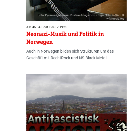
Foto: Рустем Адагамов; Rustem Adagamov; drugoi/ CC BY-SA 3.0,
wikimedia.org
AIB 45 - 4.1998 | 20.12.1998
Neonazi-Musik und Politik in
Norwegen
Auch in Norwegen bilden sich Strukturen um das
Geschäft mit RechtRock und NS-Black Metal.