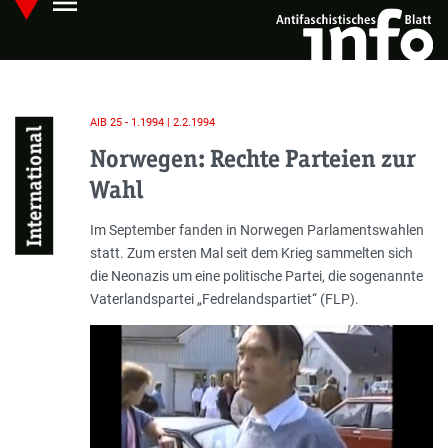
menu
Skip
Hauptmenü öffnen
to
main
content
AIB 25 - 1.1994 | 2.2.1994
International
Norwegen: Rechte Parteien zur
Wahl
Einleitung
Im September fanden in Norwegen Parlamentswahlen
statt. Zum ersten Mal seit dem Krieg sammelten sich
die Neonazis um eine politische Partei, die sogenannte
Vaterlandspartei „Fedrelandspartiet“ (FLP).