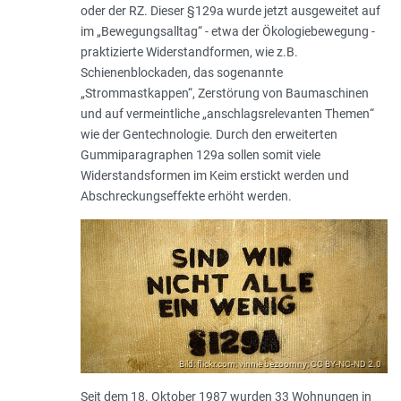
oder der RZ. Dieser §129a wurde jetzt ausgeweitet auf
im „Bewegungsalltag“ - etwa der Ökologiebewegung -
praktizierte Widerstandformen, wie z.B.
Schienenblockaden, das sogenannte
„Strommastkappen“, Zerstörung von Baumaschinen
und auf vermeintliche „
anschlagsrelevanten Themen
“
wie der Gentechnologie. Durch den erweiterten
Gummiparagraphen 129a sollen somit viele
Widerstandsformen im Keim erstickt werden und
Abschreckungseffekte erhöht werden.
Bild: flickr.com; vinnie bezoomny; CC BY-NC-ND 2.0
Seit dem 18. Oktober 1987 wurden 33 Wohnungen in