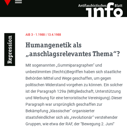
menu
Skip
Hauptmenü öffnen
to
main
content
AIB 3 - 1.1988 | 13.4.1988
Repression
Humangenetik als
„anschlagsrelevantes Thema“?
Einleitung
Mit sogenannten „Gummiparagraphen“ und
unbestimmten (Rechts)Begriffen haben sich staatliche
Behörden Mittel und Wege geschaffen, um gegen
politischen Widerstand vorgehen zu können. Ein solcher
ist der Paragraph 129a (Mitgliedschaft, Unterstützung
und Werbung für eine terroristische Vereinigung).Dieser
Paragraph war ursprünglich geschaffen zur
Bekämpfung „klassischer“ organisierter
staatsfeindlicher sich als „revolutionär“ verstehender
Gruppen, wie etwa der RAF, der "Bewegung 2. Juni"