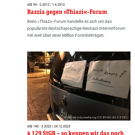
AIB 95 - 2.2012 | 1.6.2012
Razzia gegen »Thiazi«-Forum
Beim »Thiazi«-Forum handelte es sich um das
populärste deutschsprachige Neonazi-Internetforum
mit weit über einer Million Forenbeiträgen.
(Foto: de.indymedia.org (CC BY-NC-SA 3.0 DE) )
AIB 140 - 3.2023 | 24.12.2023
§ 129 StGB – so kennen wir das noch