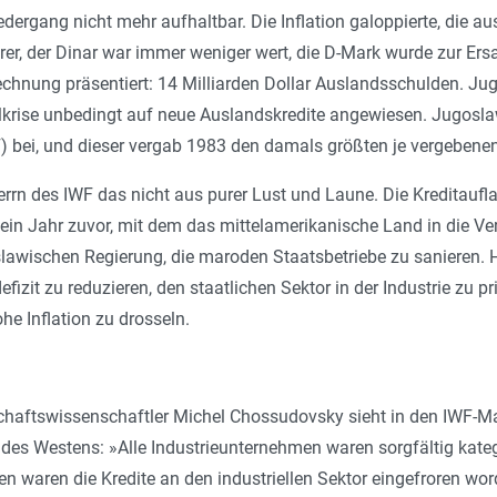
iedergang nicht mehr aufhaltbar. Die Inflation galoppierte, di
urer, der Dinar war immer weniger wert, die D-Mark wurde zur E
chnung präsentiert: 14 Milliarden Dollar Auslandsschulden. Ju
lkrise unbedingt auf neue Auslandskredite angewiesen. Jugoslaw
bei, und dieser vergab 1983 den damals größten je vergebenen 
Herrn des IWF das nicht aus purer Lust und Laune. Die Kreditau
ein Jahr zuvor, mit dem das mittelamerikanische Land in die Ve
slawischen Regierung, die maroden Staatsbetriebe zu sanieren. 
izit zu reduzieren, den staatlichen Sektor in der Industrie zu pr
e Inflation zu drosseln.
chaftswissenschaftler Michel Chossudovsky sieht in den IWF-
des Westens: »
Alle Industrieunternehmen waren sorgfältig kate
 waren die Kredite an den industriellen Sektor eingefroren word