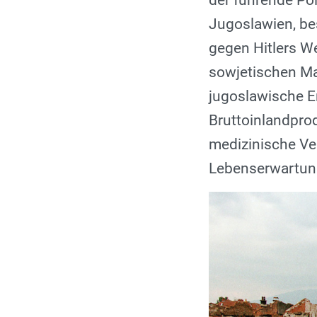
der führende Pol
Jugoslawien, be
gegen Hitlers W
sowjetischen Ma
jugoslawische E
Bruttoinlandprod
medizinische Ver
Lebenserwartun