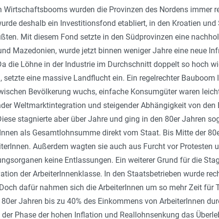
en Wirtschaftsbooms wurden die Provinzen des Nordens immer re
rde deshalb ein Investitionsfond etabliert, in den Kroatien und 
ßten. Mit diesem Fond setzte in den Südprovinzen eine nachho
und Mazedonien, wurde jetzt binnen weniger Jahre eine neue Infr
Da die Löhne in der Industrie im Durchschnitt doppelt so hoch wi
 setzte eine massive Landflucht ein. Ein regelrechter Bauboom l
awischen Bevölkerung wuchs, einfache Konsumgüter waren leicht
er Weltmarktintegration und steigender Abhängigkeit von den 
Diese stagnierte aber über Jahre und ging in den 80er Jahren sog
rInnen als Gesamtlohnsumme direkt vom Staat. Bis Mitte der 80e
iterInnen. Außerdem wagten sie auch aus Furcht vor Protesten 
ungsorganen keine Entlassungen. Ein weiterer Grund für die Stagn
ation der ArbeiterInnenklasse. In den Staatsbetrieben wurde rech
Doch dafür nahmen sich die ArbeiterInnen um so mehr Zeit für T
n 80er Jahren bis zu 40% des Einkommens von ArbeiterInnen dur
 der Phase der hohen Inflation und Reallohnsenkung das Überleb