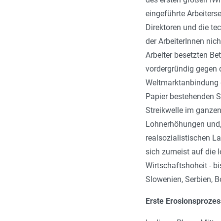
eingeführte Arbeiters
Direktoren und die te
der ArbeiterInnen nich
Arbeiter besetzten Be
vordergründig gegen d
Weltmarktanbindung de
Papier bestehenden S
Streikwelle im ganze
Lohnerhöhungen und, 
realsozialistischen L
sich zumeist auf die 
Wirtschaftshoheit - b
Slowenien, Serbien, 
Erste Erosionsproze