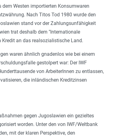
e aus dem Westen importierten Konsumwaren
rsatzwährung. Nach Titos Tod 1980 wurde den
goslawien stand vor der Zahlungsunfähigkeit
ien trat deshalb dem "Internationale
Kredit an das realsozialistische Land.
flagen waren ähnlich gnadenlos wie bei einem
rschuldungsfalle gestolpert war: Der IWF
Hunderttausende von ArbeiterInnen zu entlassen,
ivatisieren, die inländischen Kreditzinsen
Maßnahmen gegen Jugoslawien ein gezieltes
gorisiert worden. Unter den von IWF/Weltbank
en, mit der klaren Perspektive, den