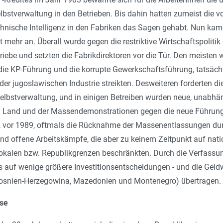
elbstverwaltung in den Betrieben. Bis dahin hatten zumeist die 
chnische Intelligenz in den Fabriken das Sagen gehabt. Nun ka
t mehr an. Überall wurde gegen die restriktive Wirtschaftspolitik 
triebe und setzten die Fabrikdirektoren vor die Tür. Den meisten 
ie KP-Führung und die korrupte Gewerkschaftsführung, tatsächl
r jugoslawischen Industrie streikten. Desweiteren forderten di
elbstverwaltung, und in einigen Betreiben wurden neue, unabh
n Land und der Massendemonstrationen gegen die neue Führungs
vor 1989, oftmals die Rücknahme der Massenentlassungen durc
and offene Arbeitskämpfe, die aber zu keinem Zeitpunkt auf nati
lokalen bzw. Republikgrenzen beschränkten. Durch die Verfassu
is auf wenige größere Investitionsentscheidungen - und die Geldw
Bosnien-Herzegowina, Mazedonien und Montenegro) übertragen.
sse