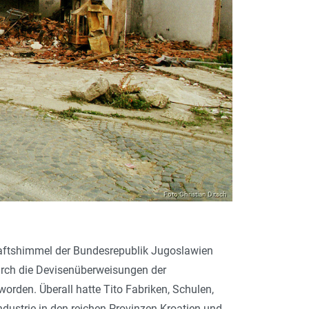
Foto:Christian Ditsch
haftshimmel der Bundesrepublik Jugoslawien
urch die Devisenüberweisungen der
rden. Überall hatte Tito Fabriken, Schulen,
ndustrie in den reichen Provinzen Kroatien und