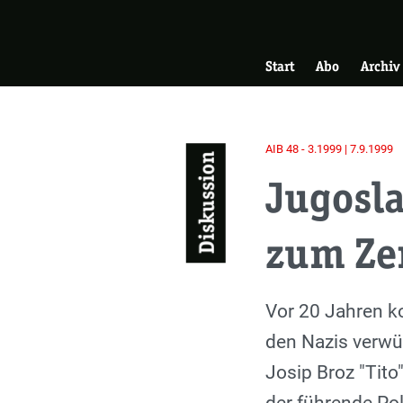
Skip
Zur Startseite
to
Hauptnavigati
main
Start
Abo
Archiv
content
AIB 48 - 3.1999 | 7.9.1999
Diskussion
Jugosla
zum Zer
Einleitung
Vor 20 Jahren ko
den Nazis verwü
Josip Broz "Tito