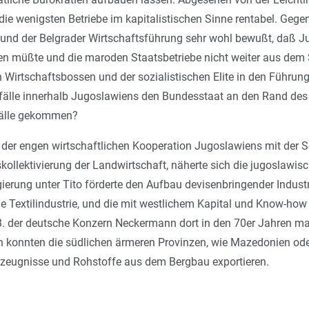
ie wenigsten Betriebe im kapitalistischen Sinne rentabel. Gegen
 und der Belgrader Wirtschaftsführung sehr wohl bewußt, daß J
ren müßte und die maroden Staatsbetriebe nicht weiter aus dem
Wirtschaftsbossen und der sozialistischen Elite in den Führung
älle innerhalb Jugoslawiens den Bundesstaat an den Rand des 
fälle gekommen?
der engen wirtschaftlichen Kooperation Jugoslawiens mit der S
ollektivierung der Landwirtschaft, näherte sich die jugoslawis
ierung unter Tito förderte den Aufbau devisenbringender Indust
 die Textilindustrie, und die mit westlichem Kapital und Know-ho
.B. der deutsche Konzern Neckermann dort in den 70er Jahren 
n konnten die südlichen ärmeren Provinzen, wie Mazedonien od
Erzeugnisse und Rohstoffe aus dem Bergbau exportieren.