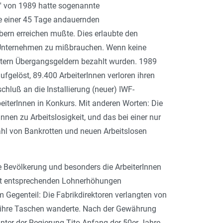
' von 1989 hatte sogenannte
e einer 45 Tage andauernden
bern erreichen mußte. Dies erlaubte den
n Unternehmen zu mißbrauchen. Wenn keine
eitern Übergangsgeldern bezahlt wurden. 1989
fgelöst, 89.400 ArbeiterInnen verloren ihren
hluß an die Installierung (neuer) IWF-
iterInnen in Konkurs. Mit anderen Worten: Die
nen zu Arbeitslosigkeit, und das bei einer nur
Zahl von Bankrotten und neuen Arbeitslosen
ie Bevölkerung und besonders die ArbeiterInnen
mit entsprechenden Lohnerhöhungen
 Gegenteil: Die Fabrikdirektoren verlangten von
in ihre Taschen wanderte. Nach der Gewährung
unter der Regierung Tito Anfang der 50er Jahre