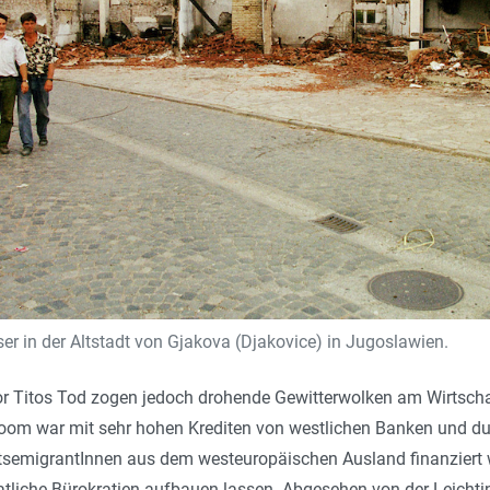
r in der Altstadt von Gjakova (Djakovice) in Jugoslawien.
or Titos Tod zogen jedoch drohende Gewitterwolken am Wirtsc
boom war mit sehr hohen Krediten von westlichen Banken und d
tsemigrantInnen aus dem westeuropäischen Ausland finanziert wo
atliche Bürokratien aufbauen lassen. Abgesehen von der Leichti