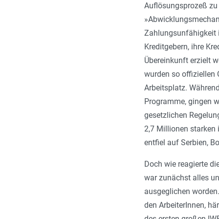
Auflösungsprozeß zu 
»Abwicklungsmechanis
Zahlungsunfähigkeit i
Kreditgebern, ihre K
Übereinkunft erzielt 
wurden so offiziellen
Arbeitsplatz. Während
Programme, gingen we
gesetzlichen Regelung
2,7 Millionen starken
entfiel auf Serbien,
Doch wie reagierte di
war zunächst alles u
ausgeglichen worden. 
den ArbeiterInnen, hä
des ersten großen IWF