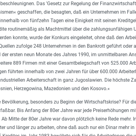
beschleunignen. Das 'Gesetz zur Regelung der Finanzwirtschaft
men« geschaffen, die besagten, daß ein Unternehmen im Fall
nnerhalb von fünfzehn Tagen eine Einigkeit mit seinen Kreditge
redite routinemäßig als Machtmittel über die zahlungsunfähige
werden konnte, wurde der Konkurs eingeleitet, ohne daß den Arb
 Quellen zufolge 248 Unternehmen in den Bankrott geführt oder au
 der ersten neun Monate des Jahres 1990, im unmittelbaren Ansc
itere 889 Firmen mit einer Gesamtbelegschaft von 525.000 Arbe
en führten innerhalb von zwei Jahren für über 600.000 ArbeiterIn
 industriellen Arbeiterschaft in ganz Jugoslawien. Die höchste 
 Bosnien, Herzegowina, Mazedonien und den Kosovo.
«
e Bevölkerung, besonders zu Beginn der Wirtschaftskrise? Für d
nfaßbar. Bis Anfang der 80er Jahre war jede Preiserhöhungen 
Ab Mitte der 80er Jahre war davon plötzlich keine Rede mehr. Im
rter und länger zu arbeiten, ohne daß auch nur ein Dinar mehr 
-Kredites im Jahr 1983 bewährte sich für die ArbeiterInnen die 