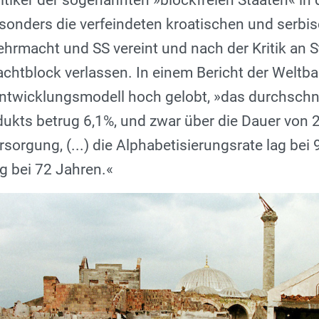
itiker der sogenannten »blockfreien Staaten« in 
sonders die verfeindeten kroatischen und serbi
ehrmacht und SS vereint und nach der Kritik an
chtblock verlassen. In einem Bericht der Weltb
ntwicklungsmodell hoch gelobt, »
das durchschn
ukts betrug 6,1%, und zwar über die Dauer von 2
sorgung, (...) die Alphabetisierungsrate lag bei 
g bei 72 Jahren
.«