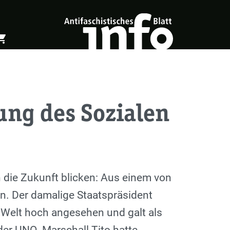
ing_cart
öffnen
Warenkorb öffnen
ung des Sozialen
n die Zukunft blicken: Aus einem von
n. Der damalige Staatspräsident
n Welt hoch angesehen und galt als