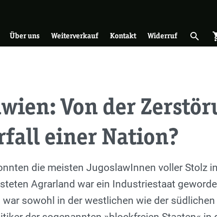
on
search
shopp
Suche 
Über uns
Weiterverkauf
Kontakt
Widerruf
wien: Von der Zerstör
fall einer Nation?
nnten die meisten JugoslawInnen voller Stolz i
steten Agrarland war ein Industriestaat geworde
" war sowohl in der westlichen wie der südliche