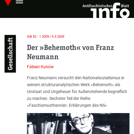
menu
Skip
Hauptmenü öffnen
to
main
content
AIB 82 - 1.2009 | 9.3.2009
Gesellschaft
Der »Behemoth« von Franz
Neumann
Fabian Kunow
Einleitung
Franz Neumann versucht den Nationalsozialismus in
seinem strukturanalytischen Werk »Behemoth« als
Unstaat und Ungeheuer für Außenstehende begreiflich
zu machen. Sechster Teil der Reihe
»Faschismustheorien. Erklärungen des NS«