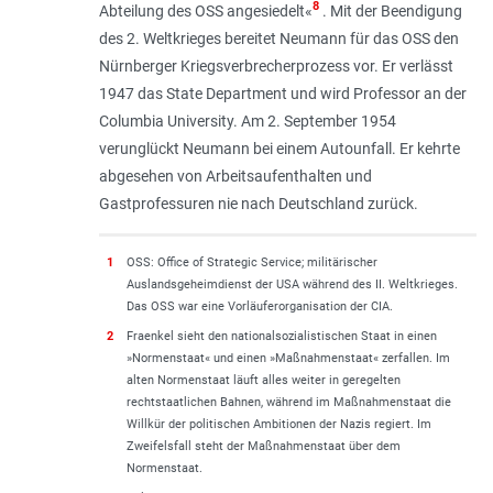
8
Abteilung des OSS angesiedelt«
. Mit der Beendigung
des 2. Weltkrieges bereitet Neumann für das OSS den
Nürnberger Kriegsverbrecherprozess vor. Er verlässt
1947 das State Department und wird Professor an der
Columbia University. Am 2. September 1954
verunglückt Neumann bei einem Autounfall. Er kehrte
abgesehen von Arbeitsaufenthalten und
Gastprofessuren nie nach Deutschland zurück.
1
OSS: Office of Strategic Service; militärischer
Auslandsgeheimdienst der USA während des II. Weltkrieges.
Das OSS war eine Vorläuferorganisation der CIA.
2
Fraenkel sieht den nationalsozialistischen Staat in einen
»Normenstaat« und einen »Maßnahmenstaat« zerfallen. Im
alten Normenstaat läuft alles weiter in geregelten
rechtstaatlichen Bahnen, während im Maßnahmenstaat die
Willkür der politischen Ambitionen der Nazis regiert. Im
Zweifelsfall steht der Maßnahmenstaat über dem
Normenstaat.