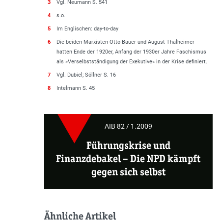
3
Vgl. Neumann S. 541
4
s.o.
5
Im Englischen: day-to-day
6
Die beiden Marxisten Otto Bauer und August Thalheimer
hatten Ende der 1920er, Anfang der 1930er Jahre Faschismus
als »Verselbstständigung der Exekutive« in der Krise definiert.
7
Vgl. Dubiel; Söllner S. 16
8
Intelmann S. 45
AIB 82 / 1.2009
Führungskrise und
Finanzdebakel
–
Die NPD kämpft
gegen sich selbst
Ähnliche Artikel