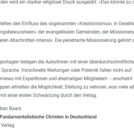
den wird ein starker religiöser Druck ausgeübt: »Das könnte zu
stellen den Einfluss des sogenannten »Kreationismus« in Gesell
gsbewusstsein« der evangelikalen Gemeinden, der Missionieru
teren Abschnitten intensiv. Die penetrante Missionierung gehört
portagen belegen die AutorInnen mit einer überdurchschnittlich
e Sprache. Vorschnelle Wertungen oder Polemik fallen nicht auf.
terviews mit ExpertInnen und ehemaligen Mitgliedern – erschein
ppen erhielten die Möglichkeit, Stellung zu nehmen, was viele a
mit einer ersten Schwärzung durch den Verlag.
tian Baars
 Fundamentalistische Christen in Deutschland
 Verlag