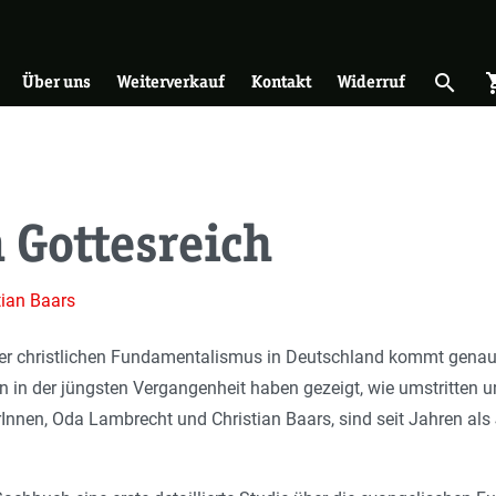
on
search
shopp
Suche 
Über uns
Weiterverkauf
Kontakt
Widerruf
 Gottesreich
tian Baars
ber christlichen Fundamentalismus in Deutschland kommt genau 
 in der jüngsten Vergangenheit haben gezeigt, wie umstritten 
rInnen, Oda Lambrecht und Christian Baars, sind seit Jahren al