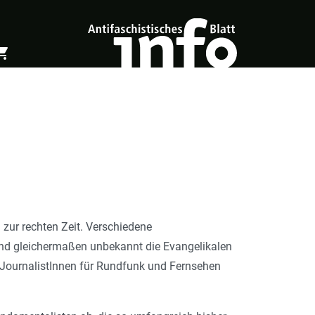
ing_cart
öffnen
Warenkorb öffnen
zur rechten Zeit. Verschiedene
und gleichermaßen unbekannt die Evangelikalen
s JournalistInnen für Rundfunk und Fernsehen