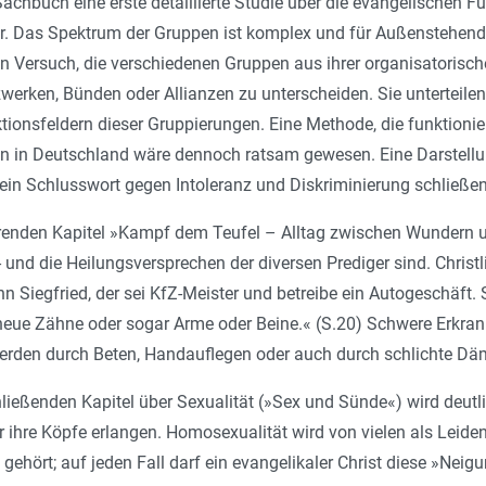
 Sachbuch eine erste detaillierte Studie über die evangelischen 
r. Das Spektrum der Gruppen ist komplex und für Außenstehend
 Versuch, die verschiedenen Gruppen aus ihrer organisatorische
werken, Bünden oder Allianzen zu unterscheiden. Sie unterteilen
tionsfeldern dieser Gruppierungen. Eine Methode, die funktionie
n in Deutschland wäre dennoch ratsam gewesen. Eine Darstellun
ein Schlusswort gegen Intoleranz und Diskriminierung schließe
renden Kapitel »Kampf dem Teufel – Alltag zwischen Wundern 
ls- und die Heilungsversprechen der diversen Prediger sind. Chris
n Siegfried, der sei KfZ-Meister und betreibe ein Autogeschäft. 
e Zähne oder sogar Arme oder Beine.« (S.20) Schwere Erkran
werden durch Beten, Handauflegen oder auch durch schlichte D
ließenden Kapitel über Sexualität (»Sex und Sünde«) wird deutli
ihre Köpfe erlangen. Homosexualität wird von vielen als Leide
t gehört; auf jeden Fall darf ein evangelikaler Christ diese »Nei