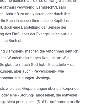
Fundamentalisten ab, die so umfangreich bisher
e oftmals verwirrend. Lambrecht/Baars
n Herkunft zu analysieren oder durch ihre
 ihr Buch in sieben thematische Kapitel und
rt, doch eine Darstellung der Genese der
g des Einflusses der Evangelikalen auf die
n das Buch ab.
und Dämonen« machen die AutorInnen deutlich,
tliche Wunderheiler haben Konjunktur: »Sie
Sie glaubten, auch Gott habe Ersatzteile – da
kungen, aber auch »Perversionen« wie
ämonenaustreibungen »besiegt«.
ch, wie diese Gruppierungen über die Körper der
n oder eine »Störung« angesehen, die entweder
gung« nicht praktizieren (S. 61). Auf homosexuelle