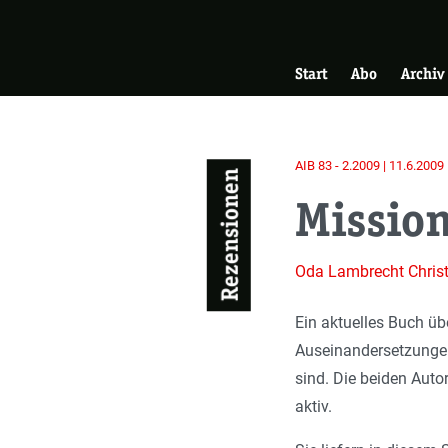
Skip
Zur Startseite
to
Hauptnavigati
main
Start
Abo
Archiv
content
AIB 83 - 2.2009 | 11.6.2009
Rezensionen
Mission
Oda Lambrecht
Chris
Ein aktuelles Buch ü
Auseinandersetzungen
sind. Die beiden Auto
aktiv.