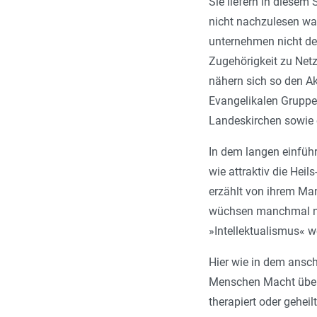
Sie liefern in diesem
nicht nachzulesen wa
unternehmen nicht den
Zugehörigkeit zu Netz
nähern sich so den Ak
Evangelikalen Gruppe
Landeskirchen sowie 
In dem langen einfüh
wie attraktiv die Hei
erzählt von ihrem Man
wüchsen manchmal neu
»Intellektualismus« 
Hier wie in dem ansch
Menschen Macht über 
therapiert oder geheil