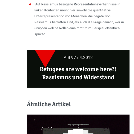
4
Auf Rassismus bezogene Repräsentationsverhältnisse in
linken Kontexten meint hier sowohl die quantitative
Unterrepräsentation von Menschen, die negativ von
Rassismus betroffen sind, als auch die Frage danach, wer in
Gruppen welche Rollen einnimmt, zum Beispiel öffentlich
spricht.
AIB 97 / 4.2012
Refugees are welcome here?!
Rassismus und Widerstand
Ähnliche Artikel