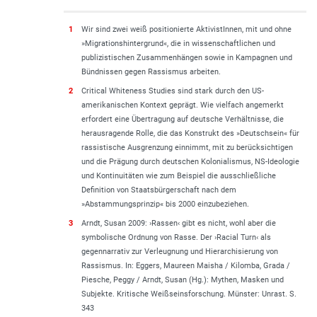
1
Wir sind zwei weiß positionierte AktivistInnen, mit und ohne
»Migrationshintergrund«, die in wissenschaftlichen und
publizistischen Zusammenhängen sowie in Kampagnen und
Bündnissen gegen Rassismus arbeiten.
2
Critical Whiteness Studies sind stark durch den US-
amerikanischen Kontext geprägt. Wie vielfach angemerkt
erfordert eine Übertragung auf deutsche Verhältnisse, die
herausragende Rolle, die das Konstrukt des »Deutsch­sein« für
rassistische Ausgrenzung einnimmt, mit zu berücksichtigen
und die Prägung durch deutschen Kolonialismus, NS-Ideologie
und Kontinuitäten wie zum Beispiel die ausschließliche
Definition von Staatsbürgerschaft nach dem
»Abstammungsprinzip« bis 2000 einzubeziehen.
3
Arndt, Susan 2009: ›Rassen‹ gibt es nicht, wohl aber die
symbolische Ordnung von Rasse. Der ›Racial Turn‹ als
gegennarrativ zur Verleugnung und Hierarchisierung von
Rassismus. In: Eggers, Maureen Maisha / Kilomba, Grada /
Piesche, Peggy / Arndt, Susan (Hg.): Mythen, Masken und
Subjekte. Kritische Weißseinsforschung. Münster: Unrast. S.
343