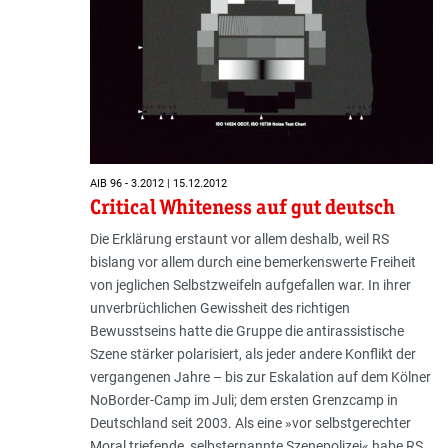
AIB 96 - 3.2012 | 15.12.2012
Critical Whiteness auf gut deutsch
Die Erklärung erstaunt vor allem des­halb, weil RS
bislang vor allem durch eine bemerkenswerte Freiheit
von jeglichen Selbstzweifeln aufgefallen war. In ihrer
unverbrüchlichen Gewiss­heit des richtigen
Bewusstseins hatte die Gruppe die antirassistische
Szene stärker polarisiert, als jeder andere Konflikt der
vergangenen Jahre – bis zur Eskalation auf dem Kölner
NoBorder-Camp im Juli; dem ersten Grenzcamp in
Deutschland seit 2003. Als eine »vor selbstgerechter
Moral triefende, selbsternannte Szenepolizei« habe RS