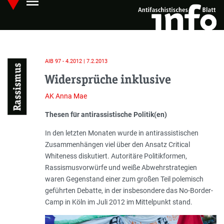
menu
Skip
Hauptmenü öffnen
to
main
content
AIB 97 - 4.2012 | 7.2.2013
Rassismus
Widersprüche inklusive
AK Anna Mae
Einleitung
Thesen für antirassistische Politik(en)
In den letzten Monaten wurde in antirassistischen
Zusammenhängen viel über den Ansatz Critical
Whiteness dis­kutiert. Autoritäre Politikformen,
Rassismusvorwürfe und weiße Abwehrstra­tegien
waren Gegenstand einer zum großen Teil polemisch
geführten Debatte, in der insbesondere das No-Border-
Camp in Köln im Juli 2012 im Mittelpunkt stand.