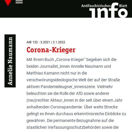
menu
Skip
Hauptmenü öffnen
to
main
content
Annelie Naumann
AIB 132 - 3.2021 | 2.1.2022
Corona-Krieger
Mit ihrem Buch „Corona-Krieger“ begeben sich die
beiden Journalist_innen Annelie Naumann und
Matthias Kamann nicht nur in die
verschwörungsideologische Welt der auf der Straße
aktiven Pandemieleugner_innenszene. Vielmehr
beleuchten sie die Rolle der AfD sowie anderer
(neu)rechter Akteur_innen in der seit über einem Jahr
anhaltenden Coronapandemie. Über weite Strecke
gelingt es ihnen durchaus erkenntnisreiche Einblicke zu
gewähren. Die permanente Bezugnahme auf die
staatlichen Verfassungsschutzbehörden sowie die