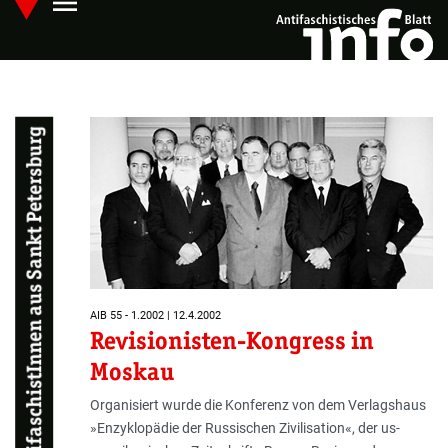
menu
Skip
Hauptmenü öffnen
to
main
content
AntifaschistInnen aus Sankt Petersburg
AIB 55 - 1.2002 | 12.4.2002
Revisionisten-Kongress in
Moskau
Organisiert wurde die Konferenz von dem Verlagshaus
»Enzyklopädie der Russischen Zivilisation«, der us-