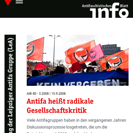
menu
Skip
Hauptmenü öffnen
to
main
content
Ein Beitrag der Leipziger Antifa Gruppe (LeA)
Bild: attenzione-photo.com
AIB 80 - 3.2008 | 15.9.2008
Antifa heißt radikale
Gesellschaftskritik
Viele Antifagruppen haben in den vergangenen Jahren
Diskussionsprozesse losgetreten, die um die