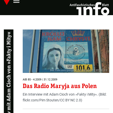
menu
Skip
Hauptmenü öffnen
to
main
content
Ein Interview mit Adam Cioch von »Fakty i Mity«
Bild: flickr.com/pimgmx; Pim Stouten/CC BY NC 2.0
AIB 85 - 4.2009 | 31.12.2009
Das Radio Maryja aus Polen
Ein Interview mit Adam Cioch von »Fakty i Mity«. (Bild:
flickr.com/Pim Stouten/CC BY NC 2.0)