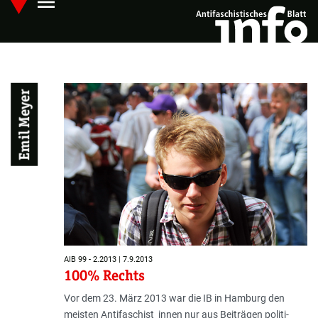
menu
Skip
Hauptmenü öffnen
to
main
content
Emil Meyer
AIB 99 - 2.2013 | 7.9.2013
100% Rechts
Vor dem 23. März 2013 war die IB in Hamburg den
meisten Antifa­schis­t_in­nen nur aus Beiträgen politi­