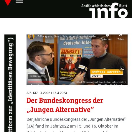
menu
Skip
Hauptmenü öffnen
to
main
content
(Bild: Screenshot YouTube; info-direkt)
AIB 137 - 4.2022 | 15.3.2023
Der Bundeskongress der
„Jungen Alternative“
Der jährliche Bundeskongress der „Jungen Alternative“
(JA) fand im Jahr 2022 am 15. und 16. Oktober im