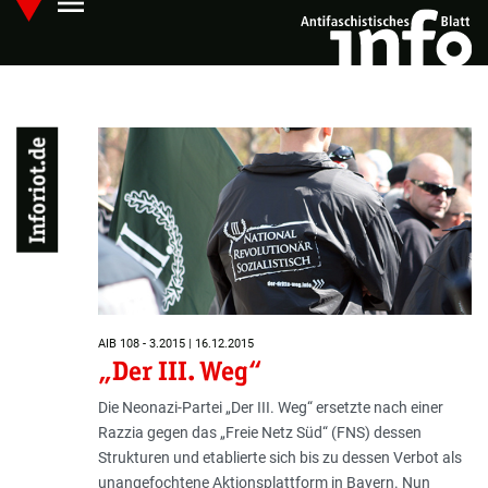
menu
Skip
Hauptmenü öffnen
to
main
content
Inforiot.de
AIB 108 - 3.2015 | 16.12.2015
„Der III. Weg“
Die Neonazi-Partei „Der III. Weg“ ersetzte nach einer
Razzia gegen das „Freie Netz Süd“ (FNS) dessen
Strukturen und etablierte sich bis zu dessen Verbot als
unangefochtene Aktionsplattform in Bayern. Nun