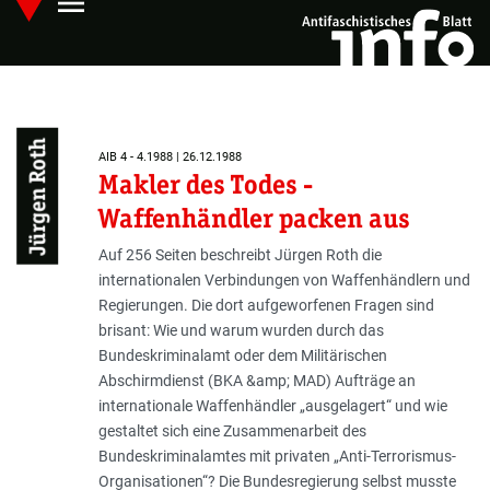
menu
Skip
Hauptmenü öffnen
to
main
content
Jürgen Roth
AIB 4 - 4.1988 | 26.12.1988
Makler des Todes -
Waffenhändler packen aus
Auf 256 Seiten beschreibt Jürgen Roth die
internationalen Verbindungen von Waffenhändlern und
Regierungen. Die dort aufgeworfenen Fragen sind
brisant: Wie und warum wurden durch das
Bundeskriminalamt oder dem Militärischen
Abschirmdienst (BKA &amp; MAD) Aufträge an
internationale Waffenhändler „ausgelagert“ und wie
gestaltet sich eine Zusammenarbeit des
Bundeskriminalamtes mit privaten „Anti-Terrorismus-
Organisationen“? Die Bundesregierung selbst musste