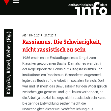
menu
Skip
Hauptmenü öffnen
to
main
content
Kalpaka, Rätzel, Weber (Hg.)
AIB 115 - 2.2017 | 21.7.2017
Rassismus. Die Schwierigkeit,
nicht rassistisch zu sein
1986 erschien die Erstauflage dieses längst zum
Klassiker gewordenen Buchs. Damals neu war der, in
der Regel ignorierte, Fokus auf Alltagsrassismus und
institutionellem Rassismus. Besonderes Augenmerk
legte das Buch auf die Arbeit im sozialen Bereich. Dort
war und ist meist das Bewusstsein für den Widerspruch
zwischen ‚gut gemeint’ und ‚gut’ kaum vorhanden, da
die Arbeit ja ‚sozial’ ist, ergo nicht rassistisch sein kann.
Die geringe Entwicklung seither macht die
Notwendigkeit dieser Neuveröffentlichung aus.