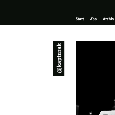
Skip
Zur Startseite
to
Hauptnavigati
main
Start
Abo
Archiv
content
@kapturak