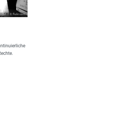
-SA 2.0; flickr.com
ntinuierliche
Rechte.