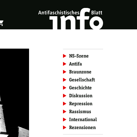
ing_cart
öffnen
Warenkorb öffnen
NS-Szene
Antifa
Braunzone
Gesellschaft
Geschichte
Diskussion
Repression
Rassismus
International
Rezensionen