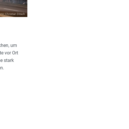
oto: Christian Ditsch
chen, um
te vor Ort
e stark
n.