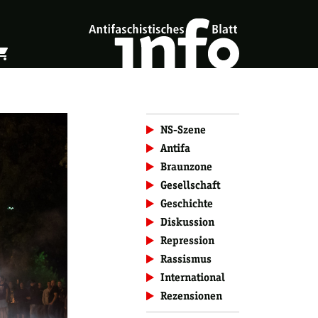
ing_cart
öffnen
Warenkorb öffnen
NS-Szene
Antifa
Braunzone
Gesellschaft
Geschichte
Diskussion
Repression
Rassismus
International
Rezensionen