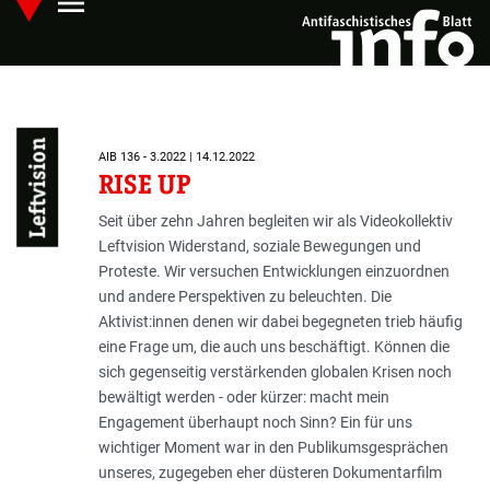
menu
Skip
Hauptmenü öffnen
to
main
content
Leftvision
AIB 136 - 3.2022 | 14.12.2022
RISE UP
Seit über zehn Jahren begleiten wir als Videokollektiv
Leftvision Widerstand, soziale Bewegungen und
Proteste. Wir versuchen Entwicklungen einzuordnen
und andere Perspektiven zu beleuchten. Die
Aktivist:innen denen wir dabei begegneten trieb häufig
eine Frage um, die auch uns beschäftigt. Können die
sich gegenseitig verstärkenden globalen Krisen noch
bewältigt werden - oder kürzer: macht mein
Engagement überhaupt noch Sinn? Ein für uns
wichtiger Moment war in den Publikumsgesprächen
unseres, zugegeben eher düsteren Dokumentarfilm