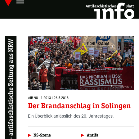
menu
Skip
Hauptmenü öffnen
to
main
content
LOTTA – antifaschistische Zeitung aus NRW
Foto: redpicture
AIB 98 - 1.2013 | 26.5.2013
Der Brandanschlag in Solingen
Ein Überblick anlässlich des 20. Jahrestages.
NS-Szene
Antifa