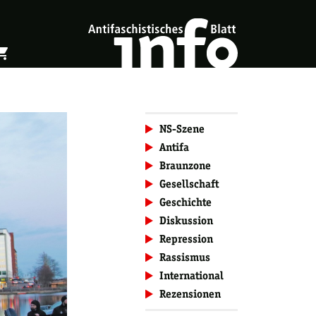
ing_cart
öffnen
Warenkorb öffnen
NS-Szene
Antifa
Braunzone
Gesellschaft
Geschichte
Diskussion
Repression
Rassismus
International
Rezensionen