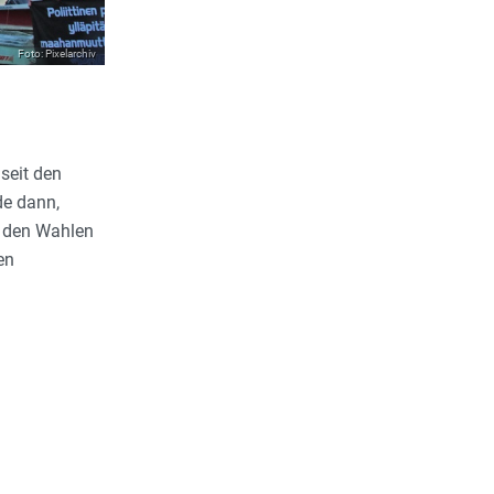
Foto: Pixelarchiv
seit den
de dann,
h den Wahlen
en