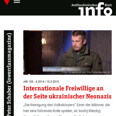
menu
Skip
Hauptmenü öffnen
to
main
content
Peter Schaber (lowerclassmagazine)
Foto: Screenshot von YouTube/espreso.tv
AIB 105 - 4.2014 | 15.3.2015
Internationale Freiwillige an
der Seite ukrainischer Neonazis
„Die Reinigung des Volkskörpers“ Einer der Männer, die
hier eine führende Rolle spielen, ist Andrij Bilezkyj