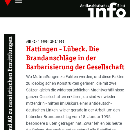
menu
Skip
Hauptmenü öffnen
to
main
content
Prozessgruppe zum Fall Hattingen und AG zu rassistischen Ermittlungen
AIB 42 - 1.1998 | 29.8.1998
Hattingen - Lübeck. Die
Brandanschläge in der
Barbarisierung der Gesellschaft
Wo Mutmaßungen zu Fakten werden, und diese Fakten
zu ideologischen Konstrukten gerieren, die mit zwei
Sätzen gleich die widersprüchlichen Machtverhältnisse
ganzer Gesellschaften erklären, da sind wir wieder
mittendrin - mitten im Diskurs einer antideutsch-
deutschen Linken, wie er gerade in der Arbeit um den
Lübecker Brandanschlag vom 18. Januar 1995
besondere Blüten getragen hat. Zwar fehlen bis heute