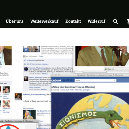
on
search
shopp
Suche 
Über uns
Weiterverkauf
Kontakt
Widerruf