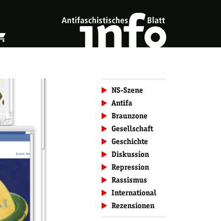
ing_cart
öffnen
Warenkorb öffnen
NS-Szene
Antifa
Braunzone
Gesellschaft
Geschichte
Diskussion
Repression
Rassismus
International
Rezensionen