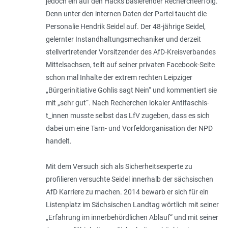
jedoch ein auf den Hacks basierender Rechercheerfolg.
Denn unter den internen Daten der Partei taucht die
Personalie Hendrik Seidel auf. Der 48-jährige Seidel,
gelernter Instandhaltungsmechaniker und derzeit
stellvertretender Vorsitzender des AfD-Kreisverbandes
Mittelsachsen, teilt auf seiner privaten Facebook-Seite
schon mal Inhalte der extrem rechten Leipziger
„Bürgerinitiative Gohlis sagt Nein“ und kommentiert sie
mit „sehr gut“. Nach Recherchen lokaler Antifa­schis­
t_innen musste selbst das LfV zugeben, dass es sich
dabei um eine Tarn- und Vorfeldorganisation der NPD
handelt.
Mit dem Versuch sich als Sicherheitsexperte zu
profilieren versuchte Seidel innerhalb der sächsischen
AfD Karriere zu machen. 2014 bewarb er sich für ein
Listenplatz im Sächsischen Landtag wörtlich mit seiner
„
Erfahrung im innerbehördlichen Ablauf
“ und mit seiner