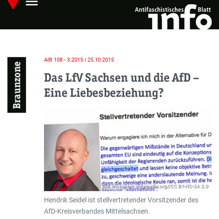
menu
Skip
Hauptmenü öffnen
to
main
content
AIB 108 - 3.2015 | 25.10.2015
Braunzone
Das LfV Sachsen und die AfD –
Eine Liebesbeziehung?
Bild: linksunten.indymedia.org//CC BY-NC-SA 2.0
Hendrik Seidel ist stellvertretender Vorsitzender des
AfD-Kreisverbandes Mittelsachsen.