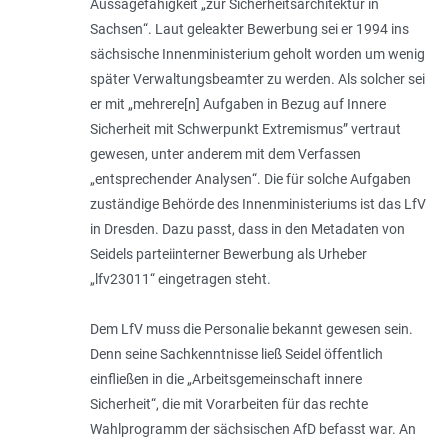
Aussagefähigkeit „
zur Sicherheitsarchitektur in
Sachsen
“. Laut geleakter Bewerbung sei er 1994 ins
sächsische Innenministerium geholt worden um wenig
später Verwaltungsbeamter zu werden. Als solcher sei
er mit „
mehrere[n] Aufgaben in Bezug auf Innere
Sicherheit mit Schwerpunkt Extremismus
” vertraut
gewesen, unter anderem mit dem Verfassen
„
entsprechender Analysen
“. Die für solche Aufgaben
zuständige Behörde des Innenministeriums ist das LfV
in Dresden. Dazu passt, dass in den Metadaten von
Seidels par­teiinterner Bewerbung als Urheber
„lfv23011“ eingetragen steht.
Dem LfV muss die Personalie bekannt gewesen sein.
Denn seine Sachkenntnisse ließ Seidel öffentlich
einfließen in die „Arbeitsgemeinschaft innere
Sicherheit“, die mit Vorarbeiten für das rechte
Wahlprogramm der sächsischen AfD befasst war. An