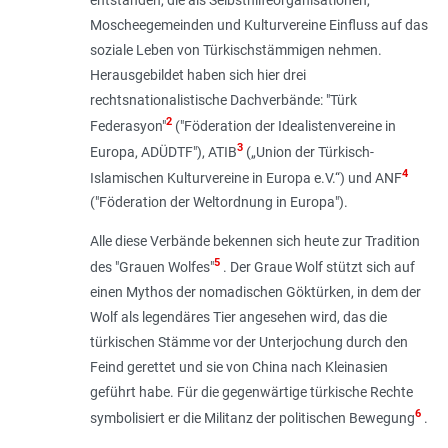
entstanden, die als Selbsthilfeorganisationen,
Moscheegemeinden und Kulturvereine Einfluss auf das
soziale Leben von Türkischstämmigen nehmen.
Herausgebildet haben sich hier drei
rechtsnationalistische Dachverbände: "Türk
2
Federasyon"
("Föderation der Idealistenvereine in
3
Europa, ADÜDTF"), ATIB
(„Union der Türkisch-
4
Islamischen Kulturvereine in Europa e.V.“) und ANF
("Föderation der Weltordnung in Europa").
Alle diese Verbände bekennen sich heute zur Tradition
5
des "Grauen Wolfes"
. Der Graue Wolf stützt sich auf
einen Mythos der noma­dischen Göktürken, in dem der
Wolf als legendäres Tier angesehen wird, das die
türkischen Stämme vor der Unterjochung durch den
Feind gerettet und sie von China nach Kleinasien
geführt habe. Für die gegenwärtige türkische Rechte
6
symbolisiert er die Militanz der politischen Bewegung
.