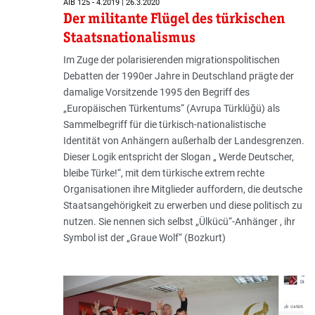
AIB 125 - 4.2019 | 26.3.2020
Der militante Flügel des türkischen
Staatsnationalismus
Im Zuge der polarisierenden migrationspolitischen
Debatten der 1990er Jahre in Deutschland prägte der
damalige Vorsitzende 1995 den Begriff des
„Europäischen Türkentums“ (Avrupa Türklüğü) als
Sammelbegriff für die türkisch-nationalistische
Identität von Anhängern außerhalb der Landesgrenzen.
Dieser Logik entspricht der Slogan „ Werde Deutscher,
bleibe Türke!“, mit dem türkische extrem rechte
Organisationen ihre Mitglieder auffordern, die deutsche
Staatsangehörigkeit zu erwerben und diese politisch zu
nutzen. Sie nennen sich selbst „Ülkücü“-Anhänger , ihr
Symbol ist der „Graue Wolf“ (Bozkurt)