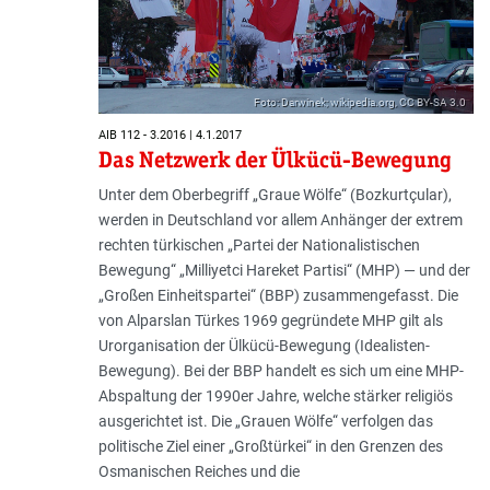
Foto: Darwinek; wikipedia.org, CC BY-SA 3.0
AIB 112 - 3.2016 | 4.1.2017
Das Netzwerk der Ülkücü-Bewegung
Unter dem Oberbegriff „Graue Wölfe“ (Bozkurtçular),
werden in Deutschland vor allem Anhänger der extrem
rechten türkischen „Partei der Nationalistischen
Bewegung“ „Milliyetci Hareket Partisi“ (MHP) — und der
„Großen Einheitspartei“ (BBP) zusammengefasst. Die
von Alparslan Türkes 1969 gegründete MHP gilt als
Urorganisation der Ülkücü-Bewegung (Idealisten-
Bewegung). Bei der BBP handelt es sich um eine MHP-
Abspaltung der 1990er Jahre, welche stärker religiös
ausgerichtet ist. Die „Grauen Wölfe“ verfolgen das
politische Ziel einer „Großtürkei“ in den Grenzen des
Osmanischen Reiches und die