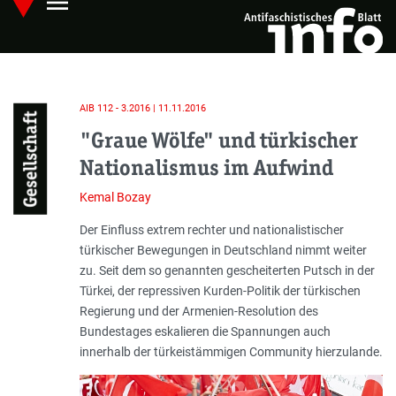
menu
Skip
Hauptmenü öffnen
to
main
content
AIB 112 - 3.2016 | 11.11.2016
Gesellschaft
"Graue Wölfe" und türkischer
Nationalismus im Aufwind
Kemal Bozay
Einleitung
Der Einfluss extrem rechter und nationalistischer
türkischer Bewegungen in Deutschland nimmt weiter
zu. Seit dem so genannten gescheiterten Putsch in der
Türkei, der repressiven Kurden-Politik der türkischen
Regierung und der Armenien-Resolution des
Bundestages eskalieren die Spannungen auch
innerhalb der türkeistämmigen Community hierzulande.