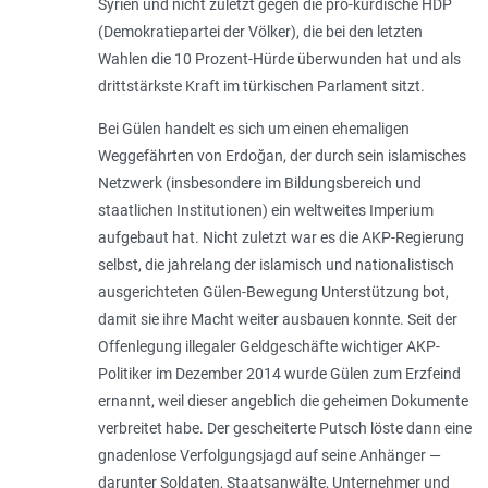
Syrien und nicht zuletzt gegen die pro-kurdische HDP
(Demokratiepartei der Völker), die bei den letzten
Wahlen die 10 Prozent-Hürde überwunden hat und als
drittstärkste Kraft im türkischen Parlament sitzt.
Bei Gülen handelt es sich um einen ehemaligen
Weggefährten von Erdoğan, der durch sein islamisches
Netzwerk (insbesondere im Bildungsbereich und
staatlichen Institutionen) ein weltweites Imperium
aufgebaut hat. Nicht zuletzt war es die AKP-Regierung
selbst, die jahrelang der islamisch und nationalistisch
ausgerichteten Gülen-Bewegung Unterstützung bot,
damit sie ihre Macht weiter ausbauen konnte. Seit der
Offenlegung illegaler Geldgeschäfte wichtiger AKP-
Politiker im Dezember 2014 wurde Gülen zum Erzfeind
ernannt, weil dieser angeblich die geheimen Dokumente
verbreitet habe. Der gescheiterte Putsch löste dann eine
gnadenlose Verfolgungsjagd auf seine Anhänger —
darunter Soldaten, Staatsanwälte, Unternehmer und