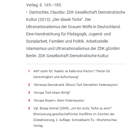
Verlag, S. 165—185.
• Dantschke, Claudia/ ZDK Gesellschaft Demokratische
Kultur (2013): „Der ideale Türke“. Der
Ultranationalismus der Grauen Wölfe in Deutschland.
Eine Handreichung für Pädagogik, Jugend- und
Sozialarbeit, Familien und Politik. Arbeitsstelle
Islamismus und Ultranationalismus der ZDK gGmbH.
Berlin: ZDK Gesellschaft Demokratische Kultur.
1
AKP steht für "Adalet ve Kalkınma Partisi"/"Partei für
Gerechtigkeit und Aufschwung"
2
"Almanya Demokratik Ülkücü Türk Dernekleri Federasyonu"
3
"Avrupa Türk-İslam Birliği"
4
"Avrupa Nizam-ı Alem Federasyonu"
5
Vgl. Bozay, Kemal (2009): „ich bin stolz, Türke zu sein!“
Ethnisierung gesellschaftlicher Konflikte im Zeichen der
Globalisierung, 2. Auflage. Schwalbach/Ts.: Wochenschau
Verlag.