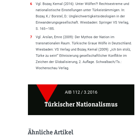
6
Vgl. Bozay, Kemal (2016): Unter Wölfen?! Rechtsextreme und
nationalistische Einstellungen unter Türkeistämmigen. In:
Bozay, K./ Borstel, D.: Ungleichwertigkeitsideologien in der
Einwanderungsgesellschaft. Wiesbaden: Springer VS Verlag,
S. 165—185.
7
Vgl. Arslan, Emre (2009): Der Mythos der Nation im
transnationalen Raum. Türkische Graue Wölfe in Deutschland.
Wiesbaden: VS Verlag und Bozay, Kemal (2009): „ich bin stolz,
Türke zu sein!“ Ethnisierung gesellschaftlicher Konflikte im
Zeichen der Globalisierung, 2. Auflage. Schwalbach/Ts.:
Wochenschau Verlag.
AIB 112 / 3.2016
Türkischer Nationalismus
Ähnliche Artikel