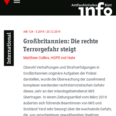
menu
Skip
Hauptmenü öffnen
to
main
content
AIB 124 - 3.2019 | 23.12.2019
International
Großbritannien: Die rechte
Terrorgefahr steigt
Matthew Collins, HOPE not Hate
Einleitung
Obwohl Verhaftungen und Strafverfolgungen in
Großbritannien originäre Aufgaben der Polizei
darstellen, wurde die Überwachung der zunehmend
komplexer werdenden rechtsterroristischen Gefahr
dieses Jahr an den Inlandsgeheimdienst MI5
übertragen. In einem Zeitungsartikel vom März 2019
äußerten sich führende BeamtInnen von MI5 und
Scotland Yard sehr besorgt über die wachsende Gefahr,
die von verschiedenen gewaltbereiten Spektren