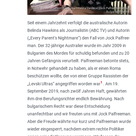
Bild: Screenshot von YouTube/Hristina Vardeva: Jock Palfreeman about
Bulgarian Prisons
Seit einem Jahrzehnt verfolgt die australische Autorin
Belinda Hawkins als Journalistin (ABC TV) und Autorin
(„Every Parent‘s Nightmare“) den Fall von Jock Pal­free­
man. Der 32-jährige Australier wurde im Jahr 2009 in
Bulgarien des Mordes für schuldig befunden und zu 20
Jahren Gefängnis verurteilt. Palfreeman betonte stets,
in Notwehr gehandelt zu haben, als er einen Roma
beschützen wollte, der von einer Gruppe Rassisten der
1
„Levski Ultras“ angegriffen worden war
. Am 19.
September 2019, nach zwölf Jahren Haft, gewährten
ihm drei Berufungsrichter endlich Bewährung. Nach
bulgarischem Recht war diese Entscheidung
unanfechtbar und wir freuten uns mit Jock Pal­free­man.
Aber die Freude währte nur kurz und Palfreeman wurde
wieder eingesperrt, nachdem extrem rechte Politiker