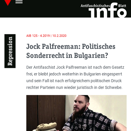
menu
Skip
Hauptmenü öffnen
to
main
content
AIB 125 - 4.2019 | 10.2.2020
Repression
Jock Palfreeman: Politisches
Sonderrecht in Bulgarien?
Einleitung
Der Antifaschist Jock Palfreeman ist nach dem Gesetz
frei, er bleibt jedoch weiterhin in Bulgarien eingesperrt
und sein Fall ist nach erfolgreichem politischen Druck
rechter Parteien nun wieder juristisch in der Schwebe.