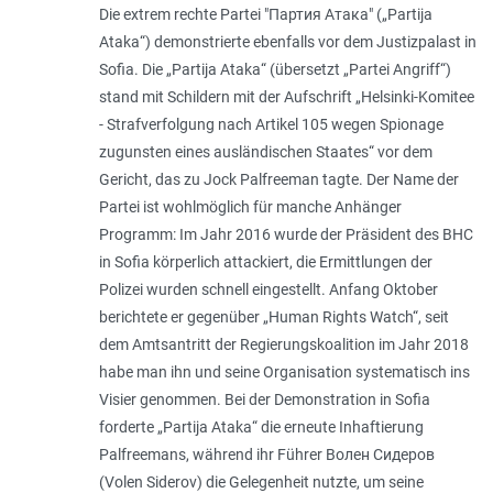
Die extrem rechte Partei "Партия Атака" („Partija
Ataka“) demonstrierte ebenfalls vor dem Justizpalast in
Sofia. Die „Partija Ataka“ (übersetzt „Partei Angriff“)
stand mit Schildern mit der Aufschrift „
Helsinki-Komitee
- Strafverfolgung nach Artikel 105 wegen Spionage
zugunsten eines ausländischen Staates
“ vor dem
Gericht, das zu Jock Palfreeman tagte. Der Name der
Partei ist wohlmöglich für manche Anhänger
Programm: Im Jahr 2016 wurde der Präsident des BHC
in Sofia körperlich attackiert, die Ermittlungen der
Polizei wurden schnell eingestellt. Anfang Oktober
berichtete er gegenüber „Human Rights Watch“, seit
dem Amtsantritt der Regierungskoalition im Jahr 2018
habe man ihn und seine Organisation systematisch ins
Visier genommen. Bei der Demonstration in Sofia
forderte „Partija Ataka“ die erneute Inhaftierung
Palfreemans, während ihr Führer Волен Сидеров
(Volen Siderov) die Gelegenheit nutzte, um seine