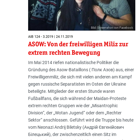
Bild: Screenshot von Facebook
AIB 124 - 3.2019 | 24.11.2019
ASOW: Von der freiwilligen Miliz zur
extrem rechten Bewegung
Im Mai 2014 riefen nationalistische Politiker die
Gründung des Asow-Bataillons ( Полк Азов) aus, einer
Freiwilligenmiliz, die sich mit vielen anderen am Kampf
gegen russische Separatisten im Osten der Ukraine
beteiligte. Mitglieder der ersten Stunde waren
Fußballfans, die sich während der Maidan-Proteste
extrem rechten Gruppen wie der „Misantrophic
Division“, der „Wotan Jugend“ oder dem „Rechter
Sektor“ anschlossen. Geführt wird die Truppe bis heute
vom Neonazi Andrij Biletsky (Андрій Євгенійович
Білецький), der zwischenzeitlich einen Sitz im