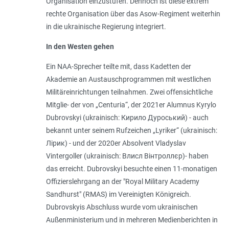
Organisation einzustufen. Dennoch ist diese extrem
rechte Organisation über das Asow-Regiment weiterhin
in die ukrainische Regierung integriert.
In den Westen gehen
Ein NAA-Sprecher teilte mit, dass Kadetten der
Akademie an Austauschprogrammen mit westlichen
Militäreinrichtungen teilnahmen. Zwei offensichtliche
Mitglie- der von „Centuria“, der 2021er Alumnus Kyrylo
Dubrovskyi (ukrainisch: Кирило Дуроський) - auch
bekannt unter seinem Rufzeichen „Lyriker“ (ukrainisch:
Лірик) - und der 2020er Absolvent Vladyslav
Vintergoller (ukrainisch: Влисл Вінтроллєр)- haben
das erreicht. Dubrovskyi besuchte einen 11-monatigen
Offizierslehrgang an der "Royal Military Academy
Sandhurst" (RMAS) im Vereinigten Königreich.
Dubrovskyis Abschluss wurde vom ukrainischen
Außenministerium und in mehreren Medienberichten in