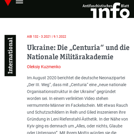
menu
Skip
Hauptmenü öffnen
to
main
content
AIB 132 - 3.2021 | 9.1.2022
International
Ukraine: Die „Centuria“ und die
Nationale Militärakademie
Oleksiy Kuzmenko
Einleitung
Im August 2020 berichtet die deutsche Neonazipartei
„Der III. Weg“, dass mit „Centuria“ eine „
neue nationale
Organisationsstruktur in der Ukraine
“ gegründet
worden sei. In einem verlinkten Video stehen
vermummte Männer im Fackelschein. Mit etwas Rauch
und Schutzschildern in Reih und Glied inszenieren ihre
Gründung in Leni Riefenstahl-Ästhetik. In der Nähe von
Kyiv ging es demnach um „
Alles, oder nichts, Glaube
oder Untergang
”. Mit ihrem Motto würden sie die