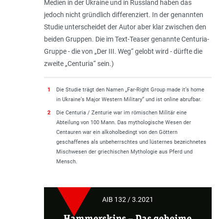
Medien in der Ukraine und in Russland haben das
jedoch nicht gründlich differenziert. In der genannten
Studie unterscheidet der Autor aber klar zwischen den
beiden Gruppen. Die im Text-Teaser genannte Centuria-
Gruppe - die von „Der III. Weg“ gelobt wird - dürfte die
zweite „Centuria“ sein.)
1
Die Studie trägt den Namen „Far-Right Group made it‘s home
in Ukraine‘s Major Western Military“ und ist online abrufbar.
2
Die Centuria / Zenturie war im römischen Militär eine
Abteilung von 100 Mann. Das mythologische Wesen der
Centauren war ein alkoholbedingt von den Göttern
geschaffenes als unbeherrschtes und lüsternes bezeichnetes
Mischwesen der griechischen Mythologie aus Pferd und
Mensch.
AIB 132 / 3.2021
Hammerskins – Das geheime