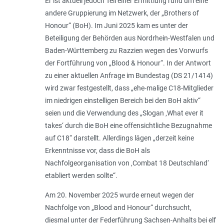
Er ist aktuell jedoch Teil einer Ermittlung rund um eine
andere Gruppierung im Netzwerk, der „Brothers of
Honour“ (BoH). Im Juni 2025 kam es unter der
Beteiligung der Behörden aus Nordrhein-Westfalen und
Baden-Württemberg zu Razzien wegen des Vorwurfs
der Fortführung von „Blood & Honour“. In der Antwort
zu einer aktuellen Anfrage im Bundestag (DS 21/1414)
wird zwar festgestellt, dass „ehe-malige C18-Mitglieder
im niedrigen einstelligen Bereich bei den BoH aktiv“
seien und die Verwendung des „Slogan ‚What ever it
takes‘ durch die BoH eine offensichtliche Bezugnahme
auf C18“ darstellt. Allerdings lägen „derzeit keine
Erkenntnisse vor, dass die BoH als
Nachfolgeorganisation von ‚Combat 18 Deutschland‘
etabliert werden sollte“.
Am 20. November 2025 wurde erneut wegen der
Nachfolge von „Blood and Honour“ durchsucht,
diesmal unter der Federführung Sachsen-Anhalts bei elf