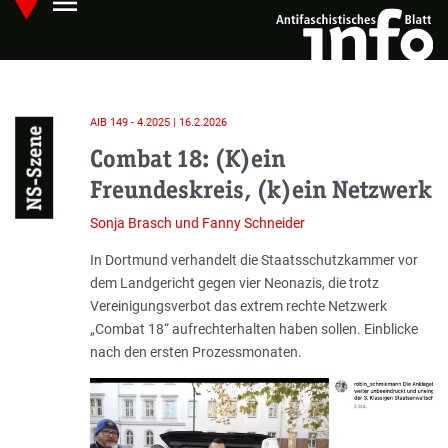
menu
Skip
Hauptmenü öffnen
to
main
content
AIB 149 - 4.2025 | 16.2.2026
NS-Szene
Combat 18: (K)ein
Freundeskreis, (k)ein Netzwerk
Sonja Brasch und Fanny Schneider
Einleitung
In Dortmund verhandelt die Staatsschutzkammer vor
dem Landgericht gegen vier Neonazis, die trotz
Vereinigungsverbot das extrem rechte Netzwerk
„Combat 18“ aufrechterhalten haben sollen. Einblicke
nach den ersten Prozessmonaten.