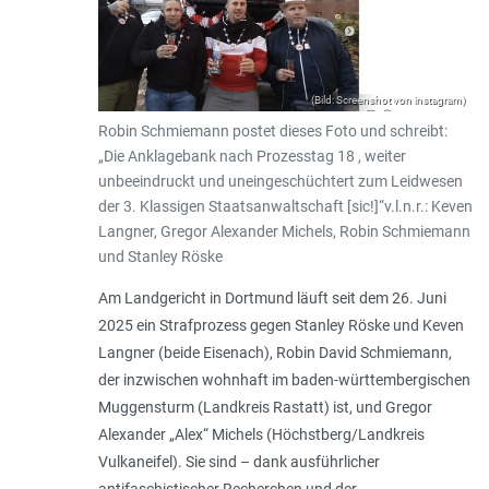
(Bild: Screenshot von instagram)
Robin Schmiemann postet dieses Foto und schreibt:
„Die Anklagebank nach Prozesstag 18 , weiter
unbeeindruckt und uneingeschüchtert zum Leidwesen
der 3. Klassigen Staatsanwaltschaft [sic!]“v.l.n.r.: Keven
Langner, Gregor Alexander Michels, Robin Schmiemann
und Stanley Röske
Am Landgericht in Dortmund läuft seit dem 26. Juni
2025 ein Strafprozess gegen Stanley Röske und Keven
Langner (beide Eisenach), Robin David Schmiemann,
der inzwischen wohnhaft im baden-württembergischen
Muggensturm (Landkreis Rastatt) ist, und Gregor
Alexander „Alex“ Michels (Höchstberg/Landkreis
Vulkaneifel). Sie sind – dank ausführlicher
antifaschistischer Recherchen und der