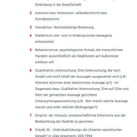
Einbindung in die Gesellschaft
2
Autonom bzw. heteronom: selbstbestimmt bzw.
fremdbestimmt
3
Interaktion: Wechselseitige Beziehung
4
Dialektisch, hier: sich in Widersprüchen bewegend,
entwickelnd
5
Behaviorismus: psychologische Schule, die menschliches
Handeln ausschließlich als Reaktionen auf Außenreize
erklären will
6
Quantitative Untersuchung: Eine Untersuchung, die nach
Anzahl und nicht Inhalt der Aussagen ausgewertet wird (z.B.:
Wieviele stimmen einer bestimmten Aussage zu?) - im
Gegensatz dazu: Qualitative Untersuchung: Eine auf Güte und
Wert der gemachten Aussage gerichtete
Untersuchungsauswertung (z.B.: Wer macht welche Aussage
warum und unter welchen Bedingungen?)
7
Empirie: der Versuch, wissenschaftliche Erkenntnis aus der
Beobachtung der Realität zu gewinnen
8
Creydt, M.: »Individualisierung« als Ursache rassistischer
Gewalt? in »Das Argument« 205/1994