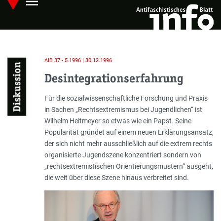
menu
Skip
Hauptmenü öffnen
to
main
content
AIB 37 - 5.1996 | 30.12.1996
Diskussion
Desintegrationserfahrung
Einleitung
Für die sozialwissenschaftliche Forschung und Praxis
in Sachen „Rechtsextremismus bei Jugendlichen“ ist
Wilhelm Heitmeyer so etwas wie ein Papst. Seine
Popularität gründet auf einem neuen Erklärungsansatz,
der sich nicht mehr ausschließlich auf die extrem rechts
organisierte Jugendszene konzentriert sondern von
„rechtsextremistischen Orientierungsmustern“ ausgeht,
die weit über diese Szene hinaus verbreitet sind.