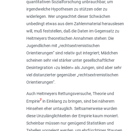
quantitativen Sozialforschung unbrauchbar, um
irgendwelche Hypothesen zu stützen oder zu
widerlegen. Wer ungeachtet dieser Schwächen
unbedingt etwas aus dem Zahlenmaterial herauslesen
will, muß feststellen, daß die Daten im Gegensatz zu
Heitmeyers theoretischen Annahmen stehen: Die
Jugendlichen mit „rechtsextremistischen
Orientierungen“ sind relativ gut integriert; Mädchen
scheinen sehr viel stärker unter gesellschaftlicher
Desintegration »zu leiden« als Jungen, sind aber sehr
viel distanzierter gegenüber „rechtsextremistischen
Orientierungen“.
Auch Heitmeyers Rettungsversuche, Theorie und
7
Empirie
in Einklang zu bringen, sind bei näherem
Hinsehen eher untauglich. Seltsamerweise wurden
diese Unzulänglichkeiten der Empirie kaum moniert.
Scheinbar müssen nur genügend Statistiken und
Tabellen vorgelegt werden, um ehrfürchtiges Staunen