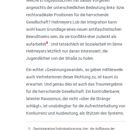
Welche Erfolgsaussichten hat dieses Vorgehen
angesichts der unterschiedlichen Bedeutung links- bzw.
rechtsradikaler Positionen für die herrschende
Gesellschaft? Heitmeyers Lob der Integration kann
wohl kaum Grundlage eines neuen antifaschistischen
Bewußtseins sein, da sie Konflikte eher zudeckt als
8
aufarbeitet
. Und tatsächlich ist Sozialarbeit im Sinne
Heitmeyers letztlich nur daran interessiert, die
Jugendlichen von der Straße zu holen.
Ein echter »Gesinnungswandel«, so geben mittlerweile
auch Vertreterinnen dieser Richtung zu, ist kaum zu
erwarten. Und genau dies ist auch das Traumergebnis
für die herrschende Gesellschaft: Ein kontrollierbarer,
latenter Rassismus, der nicht »über die Stränge
schlägt«, ist unabdingbar für die Aufrechterhaltung von
Konkurrenz und Ausbeutung, als Stützen des Systems.
1
Desintegration/Individualisierung, hier: die Auflösung der