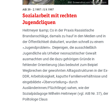
Bild: Screenshot von YouTube.com
AIB 39 - 2.1997 | 5.9.1997
Sozialarbeit mit rechten
Jugendcliquen
Heitmeyer &amp; Co in der Praxis Rassistische
Brandanschläge, damals zu hauf in den Medien und in
der Öffentlichkeit diskutiert, wurden schnell zu einem
»Jugendproblem«. Diejenigen, die ausschließlich
Jugendliche als Urheber neonazistischer Gewalt
ausmachten und die dazu gehörigen Gründe in
fehlender Orientierung (das bedeutet zum Beipiel
Wegbrechen der gewohnten Alltagsstrukturen in der Ex-
DDR, Arbeitslosigkeit, kaputte Familienverhältnisse und
eingebildete »Übervorteilung« durch
Ausländerinnen/Flüchtlinge) sahen, wie der
Sozialpädagoge Wilhelm Heitmeyer (vgl. AIB Nr. 37), der
Politologe Claus