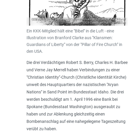
(Bild von Branford Clarke aus "Klansmen: Guardians of Liberty" der "Pillar of
Fire Church"; 1926 Zarephath, NJ. (Gemeinfrei)
Ein KKK-Mitglied hält eine "Bibel" in die Luft - eine
Illustration von Branford Clarke aus "Klansmen:
Guardians of Liberty" von der "Pillar of Fire Church" in
den USA.
Die drei Verdächtigen Robert S. Berry, Charles H. Barbee
und Verne Jay Merrell haben Verbindungen zu einer
"Christian Identity"-Church (Christliche Identität Kirche)
unweit des Hauptquartiers der nazistischen "Aryan
Nations" in Sand Point im Bundesstaat Idaho. Die drei
werden beschuldigt am 1. April 1996 eine Bank bei
Spokane (Bundesstaat Washington) ausgeraubt zu
haben und zur Ablenkung gleichzeitig einen
Bombenanschlag auf eine nahegelegene Tageszeitung
verübt zu haben.