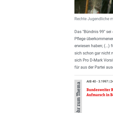
Rechte Jugendliche m
Das "Bündnis 99" sei 
Pflege überkommener N
erwiesen haben; (...)
sich schon gar nicht 
sich Pro D-Mark Vors
für aus der Partei au
AIB 40 - 3.1997 | 
Mehr zum Thema
Bundesweiter 
Aufmarsch in B