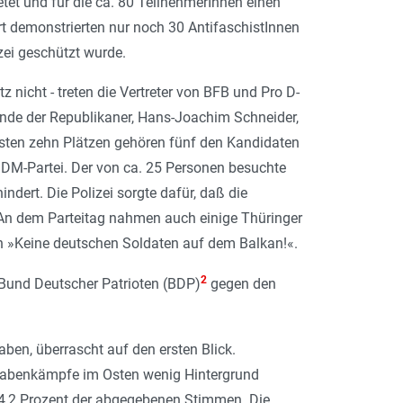
etet und für die ca. 80 TeilnehmerInnen einen
rt demonstrierten nur noch 30 AntifaschistInnen
zei geschützt wurde.
 nicht - treten die Vertreter von BFB und Pro D-
zende der Republikaner, Hans-Joachim Schneider,
sten zehn Plätzen gehören fünf den Kandidaten
o DM-Partei. Der von ca. 25 Personen besuchte
dert. Die Polizei sorgte dafür, daß die
 An dem Parteitag nahmen auch einige Thüringer
on »Keine deutschen Soldaten auf dem Balkan!«.
2
"Bund Deutscher Patrioten (BDP)
gegen den
aben, überrascht auf den ersten Blick.
Grabenkämpfe im Osten wenig Hintergrund
4,2 Prozent der abgegebenen Stimmen. Die