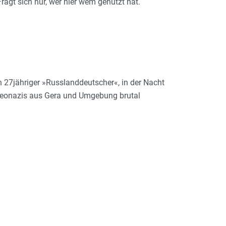
ragt sich nur, wer hier wem genutzt hat.
n 27jähriger »Russlanddeutscher«, in der Nacht
Neonazis aus Gera und Umgebung brutal