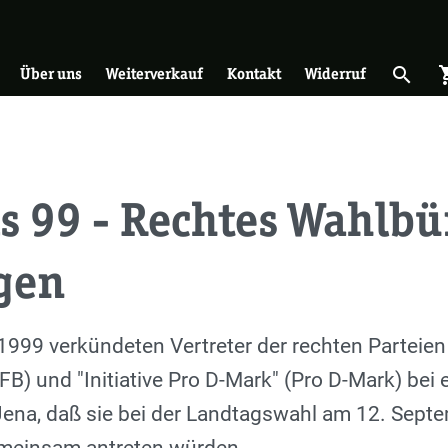
on
search
shopp
Suche 
Über uns
Weiterverkauf
Kontakt
Widerruf
s 99 - Rechtes Wahlbü
gen
999 verkündeten Vertreter der rechten Parteien
BFB) und "Initiative Pro D-Mark" (Pro D-Mark) bei
Jena, daß sie bei der Landtagswahl am 12. Sep