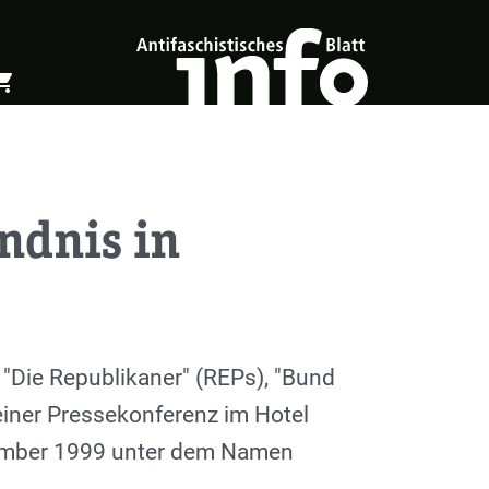
ing_cart
öffnen
Warenkorb öffnen
ndnis in
 "Die Republikaner" (REPs), "Bund
 einer Pressekonferenz im Hotel
tember 1999 unter dem Namen