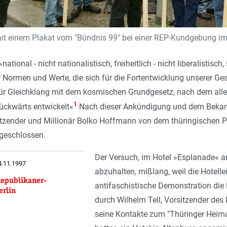
it einem Plakat vom "Bündnis 99" bei einer REP-Kundgebung im 
»
national - nicht nationalistisch, freiheitlich - nicht liberalistisch,
ormen und Werte, die sich für die Fortentwicklung unserer Gesel
 für Gleichklang mit dem kosmischen Grundgesetz, nach dem alles f
1
rückwärts entwickelt
«
Nach dieser Ankündigung und dem Bekann
itzender und Millionär Bolko Hoffmann von dem thüringischen P
sgeschlossen.
Der Versuch, im Hotel »Esplanade« a
24.11.1997
abzuhalten, mißlang, weil die Hotelle
Republikaner-
antifaschistische Demonstration die 
erlin
durch Wilhelm Tell, Vorsitzender de
seine Kontakte zum "Thüringer Heima