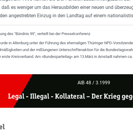
, daß es weniger um das Herausbilden einer neuen und überzeug
den angestrebten Einzug in den Landtag auf einem nationalisti
ung des "Bündnis 99", verteilt bei der Pressekonferenz
urde in Altenburg unter der Führung des ehemaligen Thüringer NPD-Vorsitzend
äßigkeiten und der mißlungenen Unterschriftenaktion für die Bundestagswahl 
er erste Kreisverband. Am »Bundesparteitag« am 13.März in Arnstadt nahmen ca. 
AIB 48 / 3.1999
Legal - Illegal - Kollateral
–
Der Krieg ge
el