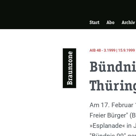
Skip
Zur Startseite
to
Hauptnavigati
main
Start
Abo
Archiv
content
AIB 48 - 3.1999 | 15.9.1999
Braunzone
Bündni
Thürin
Einleitung
Am 17. Februar 1
Freier Bürger" (
»Esplanade« in 