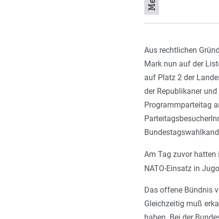
Aus rechtlichen Gründ
Mark nun auf der List
auf Platz 2 der Land
der Republikaner und 
Programmparteitag am 
ParteitagsbesucherIn
Bundestagswahlkandid
Am Tag zuvor hatten 
NATO-Einsatz in Jugo
Das offene Bündnis vo
Gleichzeitig muß erk
haben. Bei der Bunde