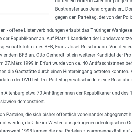
hatten ein Hotel in Altenburg angemi
Bustransfer aus Jena organisiert. Do
gegen den Parteitag, der von der Poli
en - offene Listenverbindungen erlaubt das Thüringer Wahlgesetz
e der Republikaner an. Auf Platz 1 kandidiert der Landesvorsit
esgeschäftsführer des BFB, Franz-Josef Reischmann. Von den er
vier dem BFB an. Otto Gerhardt ist ein weiterer Kandidat der Pr
27.März 1999 in Erfurt wurde von ca. 40 Antifaschistnnen behin
nen die Gaststätte durch einen Hintereingang betreten konnten.
aten der DVU teil. Der Parteitag verabschiedete eine Resoluti
in Altenburg etwa 70 AnhängerInnen der Republikaner und des 
slawien demonstriert.
n Parteien, die sich bisher öffentlich voneinander abgegrenzt h
annt werden, daß die im Westen ausgetragenen ideologischen 
stagswahl 1998 kamen die drei Parteien zusammengezählt auf 