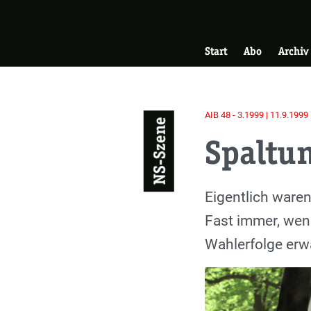
Skip
Zur Startseite
to
Hauptnavigati
main
Start
Abo
Archiv
content
AIB 48 - 3.1999 | 11.9.1999
NS-Szene
Spaltu
Einleitung
Eigentlich waren
Fast immer, wenn
Wahlerfolge erwa