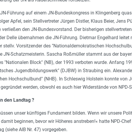
e JN-Führung auf einem JN-Bundeskongress in Klingenberg quas
ger Apfel, sein Stellvertreter Jürgen Distler, Klaus Beier, Jens
 verließen den JN-Bundesvorstand. Der bisherigen stellvertret
r Delle übernahmen die JN-Führung. Dietmar Engelhard leitet nu
r stellv. Vorsitzender des "Nationaldemokratischen Hochschulb
ue JN-Schatzmeisterin. Sascha Roßmüller stammt aus der bayeri
 "Nationalen Block" (NB), der 1993 verboten wurde. Anfang 199
tsches Jugendbildungswerk" (DJBW) in Straubing ein. Alexande
hen Hochschulbund" (NHB). In Schleswig Holstein konnte von
 gegründet werden, obwohl es auch hier Widerstände von NPD-St
n den Landtag ?
en unser künftiges Fundament bilden. Wenn wir unsere Politi
 damit beginnen, bevor wir Höheres anstreben!
« hatte NPD-Chef
ag (siehe AIB Nr. 47) vorgegeben.