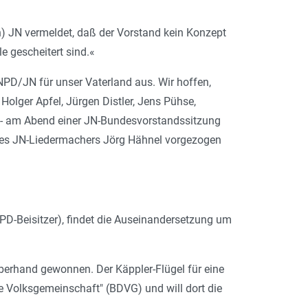
n) JN vermeldet, daß der Vorstand kein Konzept
e gescheitert sind.
«
NPD/JN für unser Vaterland aus. Wir hoffen,
 Holger Apfel, Jürgen Distler, Jens Pühse,
h- am Abend einer JN-Bundesvorstandssitzung
 des JN-Liedermachers Jörg Hähnel vorgezogen
PD-Beisitzer), findet die Auseinandersetzung um
Oberhand gewonnen. Der Käppler-Flügel für eine
e Volksgemeinschaft" (BDVG) und will dort die