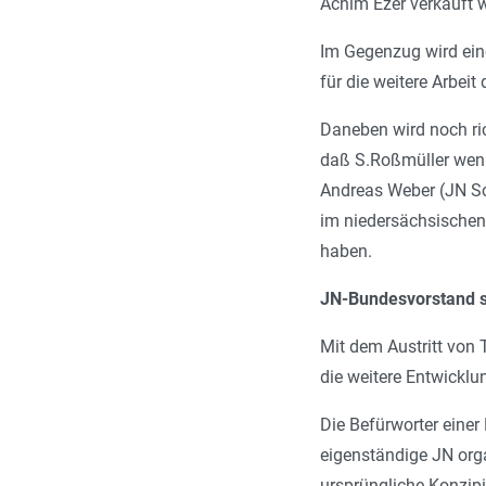
Achim Ezer verkauft 
Im Gegenzug wird eine
für die weitere Arbeit 
Daneben wird noch r
daß S.Roßmüller weni
Andreas Weber (JN Sc
im niedersächsischen
haben.
JN-Bundesvorstand se
Mit dem Austritt von 
die weitere Entwicklu
Die Befürworter einer
eigenständige JN orga
ursprüngliche Konzip