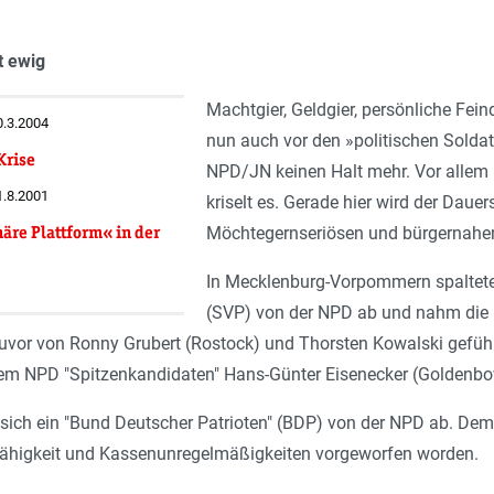
t ewig
Machtgier, Geldgier, persönliche Fe
0.3.2004
nun auch vor den »politischen Solda
Krise
NPD/JN keinen Halt mehr. Vor allem
1.8.2001
kriselt es. Gerade hier wird der Dau
äre Plattform« in der
Möchtegernseriösen und bürgernahe
In Mecklenburg-Vorpommern spaltete s
(SVP) von der NPD ab und nahm die H
vor von Ronny Grubert (Rostock) und Thorsten Kowalski geführt 
em NPD "Spitzenkandidaten" Hans-Günter Eisenecker (Goldenbow)
e sich ein "Bund Deutscher Patrioten" (BDP) von der NPD ab. D
ähigkeit und Kassenunregelmäßigkeiten vorgeworfen worden.