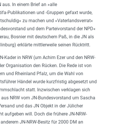
aus. In einem Brief an »
alle
tifa-Publikationen und -Gruppen gefaxt wurde,
itschuldig
« zu machen und »
Vaterlandsverrat
«
desvorstand und dem Parteivorstand der NPD
«
rau, Bosnier mit deutschem Paß, in die JN als
urg) erklärte mittlerweile seinen Rücktritt.
e JN-Kader in NRW (um Achim Ezer und den NRW-
er Organisation den Rücken. Die Rede ist von
ern und Rheinland Pfalz, um die Wahl von
führer Händel wurde kurzfristig abgesetzt und
ammschlacht statt. Inzwischen verklagen sich
and aus NRW vom JN-Bundesvorstand um Sascha
ersand und das JN Objekt in der Jülicher
ht aufgeben will. Doch die frühere JN-NRW-
t anderem JN-NRW-Besitz für 2000 DM an