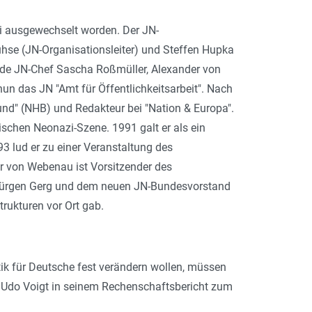
i ausgewechselt worden. Der JN-
 Pühse (JN-Organisationsleiter) und Steffen Hupka
ende JN-Chef Sascha Roßmüller, Alexander von
n das JN "Amt für Öffentlichkeitsarbeit". Nach
und" (NHB) und Redakteur bei "Nation & Europa".
schen Neonazi-Szene. 1991 galt er als ein
3 lud er zu einer Veranstaltung des
r von Webenau ist Vorsitzender des
 Jürgen Gerg und dem neuen JN-Bundesvorstand
rukturen vor Ort gab.
k für Deutsche fest verändern wollen, müssen
 Udo Voigt in seinem Rechenschaftsbericht zum