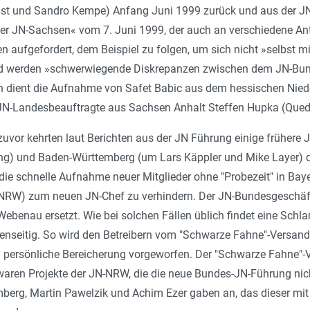
st und Sandro Kempe) Anfang Juni 1999 zurück und aus der JN 
der JN-Sachsen
« vom 7. Juni 1999, der auch an verschiedene An
 aufgefordert, dem Beispiel zu folgen, um sich nicht »
selbst m
d werden »
schwerwiegende Diskrepanzen zwischen dem JN-Bun
en dient die Aufnahme von Safet Babic aus dem hessischen Niede
N-Landesbeauftragte aus Sachsen Anhalt Steffen Hupka (Quedlinb
zuvor kehrten laut Berichten aus der JN Führung einige früher
ing) und Baden-Württemberg (um Lars Käppler und Mike Layer) d
die schnelle Aufnahme neuer Mitglieder ohne "Probezeit" in Bay
NRW) zum neuen JN-Chef zu verhindern. Der JN-Bundesgeschäfts
ebenau ersetzt. Wie bei solchen Fällen üblich findet eine Schl
enseitig. So wird den Betreibern vom "Schwarze Fahne"-Vers
 persönliche Bereicherung vorgeworfen. Der "Schwarze Fahne"-V
waren Projekte der JN-NRW, die die neue Bundes-JN-Führung nic
erg, Martin Pawelzik und Achim Ezer gaben an, das dieser mi