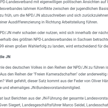
NPD-Landesverband mit eigenwilligen politischen Ansichten auf
esverbandes lahmen Konflikte zwischen der jugendlichen Basis 
 zu früh, um die NPD/JN abzuschreiben und sich zurückzulehne
einer Ausdifferenzierung in Richtung Arbeitsteilung führen.
NPD/JN mehr schaden oder nutzen, wird sich innerhalb der nächs
nnerhalb des größten NPD-Landesverbandes in Sachsen betrachte
9 einen großen Wahlerfolg zu landen, wird entscheidend für die
die JN
 des deutschen Volkes in den Reihen der NPD/JN zu führen is
us den Reihen der "Freien Kameradschaften" oder anderweitig 
? Weit gefehlt, dieser Satz kommt aus der Feder von Oliver Hän
e und ehemaliges JN-Bundesvorstandsmitglied.
at laut Berichten aus der JN-Führung der gesamte Landesvorsta
er Sven Siegert, Landesgeschäftsführer Marco Seidel, Landessc