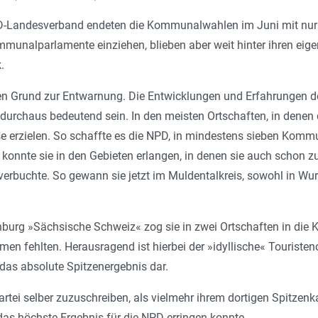
D-Landesverband endeten die Kommunalwahlen im Juni mit nur
mmunalparlamente einziehen, blieben aber weit hinter ihren eig
.
en Grund zur Entwarnung. Die Entwicklungen und Erfahrungen 
urchaus bedeutend sein. In den meisten Ortschaften, in denen 
se erzielen. So schaffte es die NPD, in mindestens sieben Komm
konnte sie in den Gebieten erlangen, in denen sie auch schon z
erbuchte. So gewann sie jetzt im Muldentalkreis, sowohl in Wurz
urg »Sächsische Schweiz« zog sie in zwei Ortschaften in die K
men fehlten. Herausragend ist hierbei der »idyllische« Touristen
 das absolute Spitzenergebnis dar.
Partei selber zuzuschreiben, als vielmehr ihrem dortigen Spitze
as höchste Ergebnis für die NPD erringen konnte.