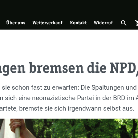
on
search
shopp
Suche 
Über uns
Weiterverkauf
Kontakt
Widerruf
ngen bremsen die NPD
 sie schon fast zu erwarten: Die Spaltungen und
 sich eine neonazistische Partei in der BRD im
rtete, bremste sie sich irgendwann selbst aus.