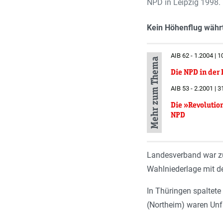
NPD in Leipzig 1998.
Kein Höhenflug währ
AIB 62 - 1.2004 | 1
Mehr zum Thema
Die NPD in der 
AIB 53 - 2.2001 | 3
Die »Revolution
NPD
Landesverband war zu
Wahlniederlage mit d
In Thüringen spaltet
(Northeim) waren Unf