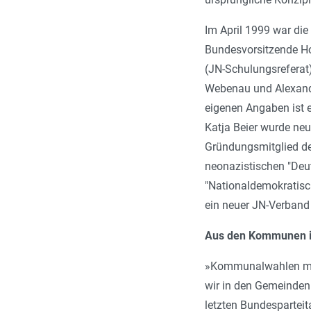
Im April 1999 war di
Bundesvorsitzende Hol
(JN-Schulungsreferat)
Webenau und Alexande
eigenen Angaben ist e
Katja Beier wurde ne
Gründungsmitglied des
neonazistischen "Deu
"Nationaldemokratisc
ein neuer JN-Verband
Aus den Kommunen i
»
Kommunalwahlen müss
wir in den Gemeinden
letzten Bundesparteit