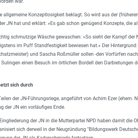
worden war.
 allgemeine Konzeptlosigkeit beklagt. So wird aus der (frühere
der JN hat und erklärt: »
Es gab schon genügend Konzepte, die all
ichtig schmutzige Wäsche gewaschen: »
So sieht der Kampf der 
gstens im Puff Standfestigkeit bewiesen hat.
« Der Hintergrund:
hatzmeister) und Sascha Roßmüller sollen -den Vorfürfen nac
 Sulingen einen Besuch im örtlichen Bordell den Darbietungen
tzt sich durch
Teilen der JN-Führungsriege, angeführt von Achim Ezer (ehem. N
ng der JN ein vorläufiges Ende.
 Eingliederung der JN in die Mutterpartei NPD haben damit die 
nisiert sich derweil in der Neugründung "Bildungswerk Deutsch
ierung der JN als Kaderschmiede fortsetzen.