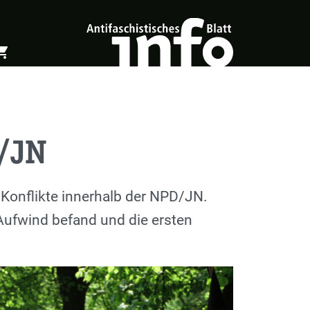
ing_cart
öffnen
Warenkorb öffnen
/JN
 Konflikte innerhalb der NPD/JN.
 Aufwind befand und die ersten