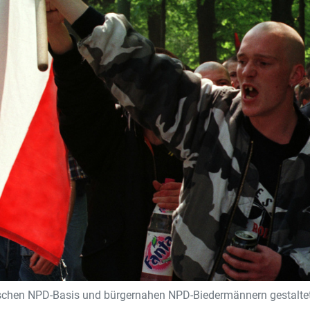
chen NPD-Basis und bürgernahen NPD-Biedermännern gestaltet s