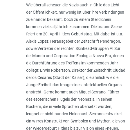
Wie überall scheuen die Nazis auch in Chile das Licht
der Öffentlichkeit, nur wenig ist über ihre Verbindungen
zueinander bekannt. Doch zu einem Stelldichein
kommen viele alljährlich zusammen: Die braune Szene
feiert am 20. April Hitlers Geburtstag. Mit dabei ist u.a.
Alexis Lopez, Herausgeber der Zeitschrift Pendragon,
sowie Vertreter der rechten Skinhead-Gruppen AI Sur
del Mundo und Corporation Ecologia Nueva Era, denen
die Durchführung des Treffens im kommenden Jahr
obliegt; Erwin Robertson, Direktor der Zeitschrift Ciudad
de los Césares (Stadt der Kaiser), die ähnlich wie die
Junge Freiheit das Image eines Intellektuellen-Organs
anstrebt. Gerne kommt auch Miguel Serrano, Führer
des esoterischen Flügels der Neonazis. In seinen
Büchern, die in viele Sprachen übersetzt wurden,
leugnet er nicht nur den Holocaust; Serrano entwickelt
ein wirres Konstrukt von Symbolen und Mythen, die von
der Wiedergeburt Hitlers bis zur Vision eines »neuen,