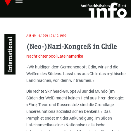
menu
Skip
Hauptmenü öffnen
to
main
content
AIB 49 - 4.1999 | 21.12.1999
International
(Neo-)Nazi-Kongreß in Chile
Nachrichtenpool Lateinamerika
Einleitung
»
Wir huldigen dem Germanengott Odin, wir sind die
Weißen des Südens. Lasst uns aus Chile das mythische
Land machen, von dem wir träumen.
«
Die rechte Skinhead-Gruppe Al Sur del Mundo (Im
Süden der Welt) macht keinen Hehl aus ihrer Ideologie:
»
Ehre, Treue und Rassenstolz sind die Grundlage
unseres nationalsozialistischen Denkens.
« Das
Pamphlet endet mit der Ankündigung, im Süden
Lateinamerikas eine »Nationalsozialistische