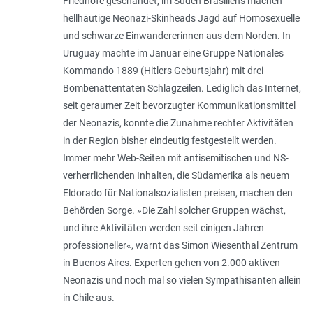
Friedhöfe geschändet, im Süden Brasiliens machen
hellhäutige Neonazi-Skinheads Jagd auf Homosexuelle
und schwarze Einwandererinnen aus dem Norden. In
Uruguay machte im Januar eine Gruppe Nationales
Kommando 1889 (Hitlers Geburtsjahr) mit drei
Bombenattentaten Schlagzeilen. Lediglich das Internet,
seit geraumer Zeit bevorzugter Kommunikationsmittel
der Neonazis, konnte die Zunahme rechter Aktivitäten
in der Region bisher eindeutig festgestellt werden.
Immer mehr Web-Seiten mit antisemitischen und NS-
verherrlichenden Inhalten, die Südamerika als neuem
Eldorado für Nationalsozialisten preisen, machen den
Behörden Sorge. »
Die Zahl solcher Gruppen wächst,
und ihre Aktivitäten werden seit einigen Jahren
professioneller
«, warnt das Simon Wiesenthal Zentrum
in Buenos Aires. Experten gehen von 2.000 aktiven
Neonazis und noch mal so vielen Sympathisanten allein
in Chile aus.