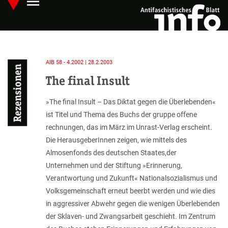
menu
Skip
Hauptmenü öffnen
to
main
content
AIB 58 - 4.2002 | 28.2.2003
Rezensionen
The final Insult
»The final Insult – Das Diktat gegen die Überlebenden«
ist Titel und Thema des Buchs der gruppe offene
rechnungen, das im März im Unrast-Verlag erscheint.
Die HerausgeberInnen zeigen, wie mittels des
Almosenfonds des deutschen Staates,der
Unternehmen und der Stiftung »Erinnerung,
Verantwortung und Zukunft« Nationalsozialismus und
Volksgemeinschaft erneut beerbt werden und wie dies
in aggressiver Abwehr gegen die wenigen Überlebenden
der Sklaven- und Zwangsarbeit geschieht. Im Zentrum