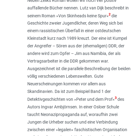
Neben Zeliks Roman wollen wir noch vier positiv
auffallende Bücher nennen. Lutz van Dijk beschreibt in
2
seinem Roman »Von Skinheads keine Spur«
die
Geschichte zweier Jugendlicher, deren Weg sich bei
einem rassistischen Überfall in einer ostdeutschen
Kleinstadt kurz nach 1989 kreuzt. Der eine ist Kumpel
der Angreifer – Sören aus der (ehemaligen) DDR, der
andere wird zum Opfer – Jim aus Namibia, der als
Vertragsarbeiter in die DDR gekommen war.
Ausgezeichnet ist die parallele Beschreibung der beiden
völlig verschiedenen Lebenswelten. Gute
Neuerscheinungen kommen vor allem aus
Skandinavien. Da ist zum Beispiel Band 1 der
3
Detektivgeschichten von »Peter und dem Prof«
des
Autors Ingvar Ambjörnsen. In einer Osloer Schule
taucht Neonazipropaganda auf, woraufhin zwei
Jungen die Urheber suchen und eine Verbindung
zwischen einer »legalen« faschistischen Organisation