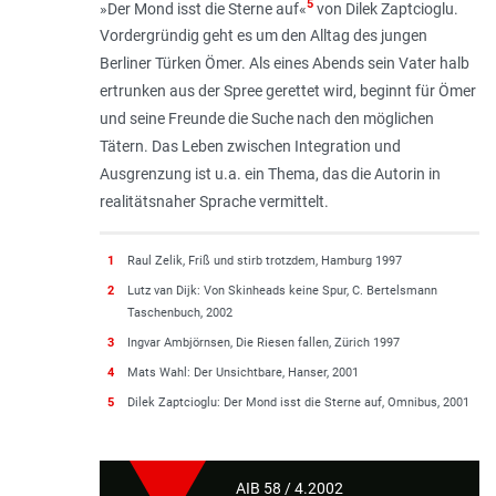
5
»Der Mond isst die Sterne auf«
von Dilek Zaptcioglu.
Vordergründig geht es um den Alltag des jungen
Berliner Türken Ömer. Als eines Abends sein Vater halb
ertrunken aus der Spree gerettet wird, beginnt für Ömer
und seine Freunde die Suche nach den möglichen
Tätern. Das Leben zwischen Integration und
Ausgrenzung ist u.a. ein Thema, das die Autorin in
realitätsnaher Sprache vermittelt.
1
Raul Zelik, Friß und stirb trotzdem, Hamburg 1997
2
Lutz van Dijk: Von Skinheads keine Spur, C. Bertelsmann
Taschenbuch, 2002
3
Ingvar Ambjörnsen, Die Riesen fallen, Zürich 1997
4
Mats Wahl: Der Unsichtbare, Hanser, 2001
5
Dilek Zaptcioglu: Der Mond isst die Sterne auf, Omnibus, 2001
AIB 58 / 4.2002