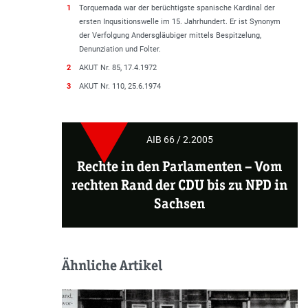
1
Torquemada war der berüchtigste spanische Kardinal der
ersten Inqusitionswelle im 15. Jahrhundert. Er ist Synonym
der Verfolgung Andersgläubiger mittels Bespitzelung,
Denunziation und Folter.
2
AKUT Nr. 85, 17.4.1972
3
AKUT Nr. 110, 25.6.1974
AIB 66 / 2.2005
Rechte in den Parlamenten –
Vom
rechten Rand der CDU bis zu NPD in
Sachsen
Ähnliche Artikel