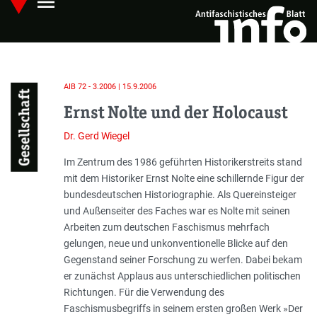
menu
Skip
Hauptmenü öffnen
to
main
content
AIB 72 - 3.2006 | 15.9.2006
Gesellschaft
Ernst Nolte und der Holocaust
Dr. Gerd Wiegel
Einleitung
Im Zentrum des 1986 geführten Historikerstreits stand
mit dem Historiker Ernst Nolte eine schillernde Figur der
bundesdeutschen Historiographie. Als Quereinsteiger
und Außenseiter des Faches war es Nolte mit seinen
Arbeiten zum deutschen Faschismus mehrfach
gelungen, neue und unkonventionelle Blicke auf den
Gegenstand seiner Forschung zu werfen. Dabei bekam
er zunächst Applaus aus unterschiedlichen politischen
Richtungen. Für die Verwendung des
Faschismusbegriffs in seinem ersten großen Werk »Der