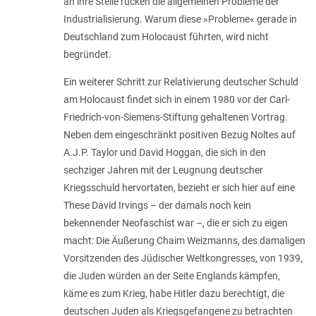
an ihre Stelle rücken die allgemeinen Probleme der
Industrialisierung. Warum diese »Probleme« gerade in
Deutschland zum Holocaust führten, wird nicht
begründet.
Ein weiterer Schritt zur Relativierung deutscher Schuld
am Holocaust findet sich in einem 1980 vor der Carl-
Friedrich-von-Siemens-Stiftung gehaltenen Vortrag.
Neben dem eingeschränkt positiven Bezug Noltes auf
A.J.P. Taylor und David Hoggan, die sich in den
sechziger Jahren mit der Leugnung deutscher
Kriegsschuld hervortaten, bezieht er sich hier auf eine
These David Irvings – der damals noch kein
bekennender Neofaschist war –, die er sich zu eigen
macht: Die Äußerung Chaim Weizmanns, des damaligen
Vorsitzenden des Jüdischer Weltkongresses, von 1939,
die Juden würden an der Seite Englands kämpfen,
käme es zum Krieg, habe Hitler dazu berechtigt, die
deutschen Juden als Kriegsgefangene zu betrachten