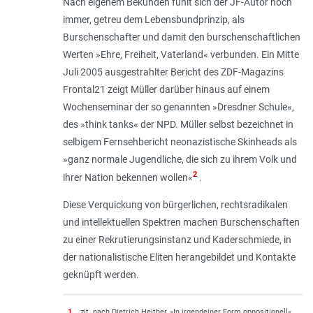
Nach eigenem Bekunden fühlt sich der JF-Autor noch
immer, getreu dem Lebensbundprinzip, als
Burschenschafter und damit den burschenschaftlichen
Werten »Ehre, Freiheit, Vaterland« verbunden. Ein Mitte
Juli 2005 ausgestrahlter Bericht des ZDF-Magazins
Frontal21 zeigt Müller darüber hinaus auf einem
Wochenseminar der so genannten »Dresdner Schule«,
des »think tanks« der NPD. Müller selbst bezeichnet in
selbigem Fernsehbericht neonazistische Skinheads als
»ganz normale Jugendliche, die sich zu ihrem Volk und
2
ihrer Nation bekennen wollen«
.
Diese Verquickung von bürgerlichen, rechtsradikalen
und intellektuellen Spektren machen Burschenschaften
zu einer Rekrutierungsinstanz und Kaderschmiede, in
der nationalistische Eliten herangebildet und Kontakte
geknüpft werden.
1
zit. nach Dietrich Heither, »In irgendeiner Form oppositionell«,