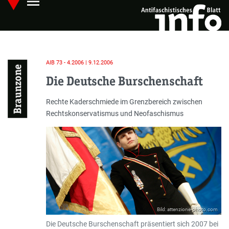
menu
Skip
Hauptmenü öffnen
to
main
content
AIB 73 - 4.2006 | 9.12.2006
Braunzone
Die Deutsche Burschenschaft
Einleitung
Rechte Kaderschmiede im Grenzbereich zwischen
Rechtskonservatismus und Neofaschismus
Bild: attenzione-photo.com
Die Deutsche Burschenschaft präsentiert sich 2007 bei