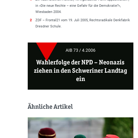
in »Die neue Rechte – eine Gefahr für die Demokratie?«,
Wiesbaden 2004.
2
ZDF – Frontal21 vom 19. Juli 2005, Rechts­ra­di­kale Denkfabrik
Dresdner Schule.
AIB 73 / 4.2006
Wahlerfolge der NPD –
Neonazis
ziehen in den Schweriner Landtag
ein
Ähnliche Artikel